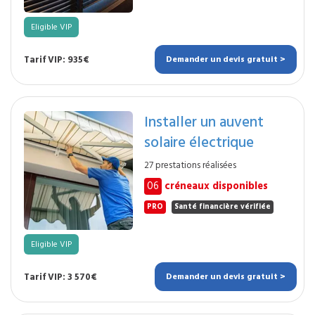
Eligible VIP
Tarif VIP: 935€
Demander un devis gratuit >
Installer un auvent
solaire électrique
27 prestations réalisées
06
créneaux disponibles
PRO
Santé financière vérifiée
Eligible VIP
Tarif VIP: 3 570€
Demander un devis gratuit >