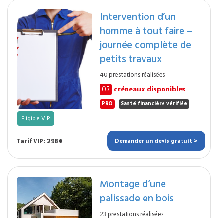
Intervention d’un
homme à tout faire –
journée complète de
petits travaux
40 prestations réalisées
07
créneaux disponibles
PRO
Santé financière vérifiée
Eligible VIP
Tarif VIP: 298€
Demander un devis gratuit >
Montage d’une
palissade en bois
23 prestations réalisées