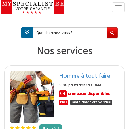
S
w
i
t
c
h
N
Nos services
a
v
i
g
Homme à tout faire
a
t
1008 prestations réalisées
i
04
créneaux disponibles
o
n
PRO
Santé financière vérifiée
Eligible VIP