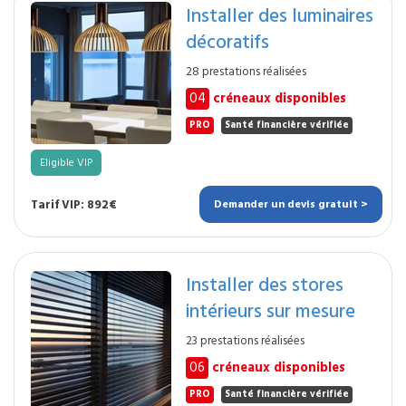
Installer des luminaires
décoratifs
28 prestations réalisées
04
créneaux disponibles
PRO
Santé financière vérifiée
Eligible VIP
Tarif VIP: 892€
Demander un devis gratuit >
Installer des stores
intérieurs sur mesure
23 prestations réalisées
06
créneaux disponibles
PRO
Santé financière vérifiée