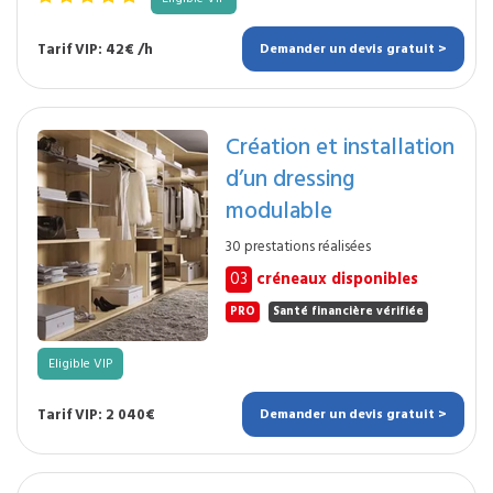
Tarif VIP: 42€ /h
Demander un devis gratuit >
Création et installation
d’un dressing
modulable
30 prestations réalisées
03
créneaux disponibles
PRO
Santé financière vérifiée
Eligible VIP
Tarif VIP: 2 040€
Demander un devis gratuit >