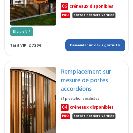
06
créneaux disponibles
PRO
Santé financière vérifiée
Eligible VIP
Tarif VIP: 2 720€
Demander un devis gratuit >
Remplacement sur
mesure de portes
accordéons
31 prestations réalisées
04
créneaux disponibles
PRO
Santé financière vérifiée