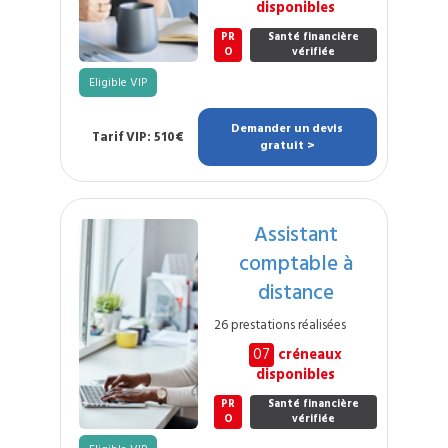
disponibles
PR
Santé financière
O
vérifiée
Eligible VIP
Demander un devis
Tarif VIP: 510€
gratuit >
Assistant
comptable à
distance
26 prestations réalisées
07
créneaux
disponibles
PR
Santé financière
O
vérifiée