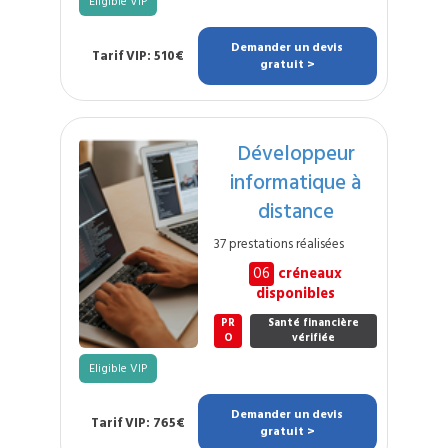
Eligible VIP
Demander un devis
Tarif VIP: 510€
gratuit >
Développeur
informatique à
distance
37 prestations réalisées
06
créneaux
disponibles
PR
Santé financière
O
vérifiée
Eligible VIP
Demander un devis
Tarif VIP: 765€
gratuit >