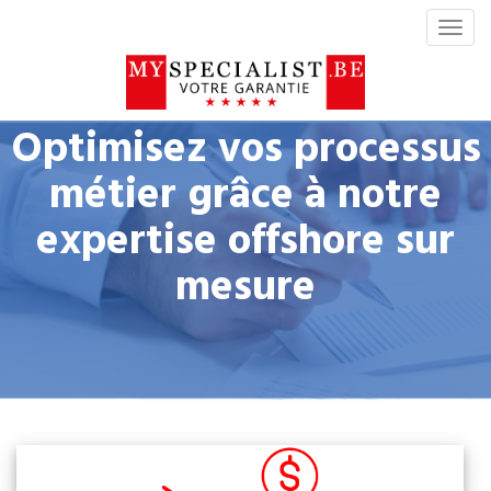
S
w
i
t
c
Optimisez vos processus
h
N
métier grâce à notre
a
expertise offshore sur
v
i
mesure
g
a
t
i
o
n