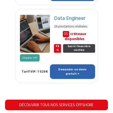
Data Engineer
26 prestations réalisées
05
créneaux
disponibles
PR
Santé financière
O
vérifiée
Eligible VIP
Demander un devis
Tarif VIP: 1 020€
gratuit >
DÉCOUVRIR TOUS NOS SERVICES OFFSHORE