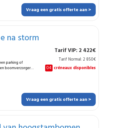
Vraag een gratis offerte aan >
s over
id en het milieu. Ze
 voor elke situatie.
ie na storm
Tarif VIP: 2 422€
Tarif Normal: 2 850€
en parking of
04
créneaux disponibles
n een boomverzorger
itrusting om tot 3
 ongeveer 6 tot 10 m³
oel is de doorgang te
et
Vraag een gratis offerte aan >
ud van hoogstambomen