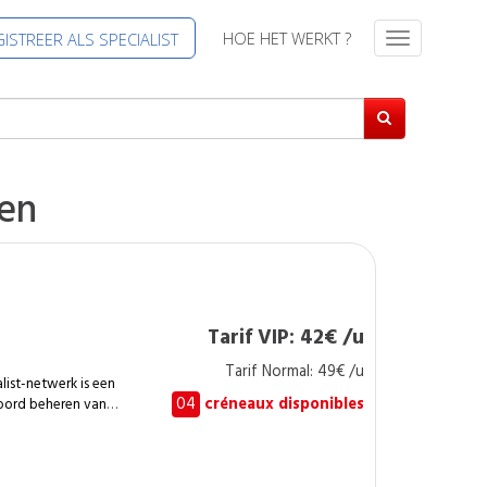
HOE HET WERKT ?
ISTREER ALS SPECIALIST
T
o
g
g
l
e
n
en
a
v
i
g
a
t
Tarif VIP: 42€ /u
i
Tarif Normal: 49€ /u
e
ist-netwerk is een
04
créneaux disponibles
oord beheren van
moeilijk bereikbare
len van bomen.
an