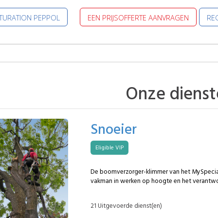
CTURATION PEPPOL
EEN PRIJSOFFERTE AANVRAGEN
REG
Onze dienst
Snoeier
Eligible VIP
De boomverzorger-klimmer van het MySpecial
vakman in werken op hoogte en het verantw
bomen. Hij werkt veilig en efficiënt, zelfs op 
plaatsen, voor het snoeien, verzorgen of vel
21 Uitgevoerde dienst(en)
Onderhouds-, veiligheids- of esthetische snoei Geleid vellen v