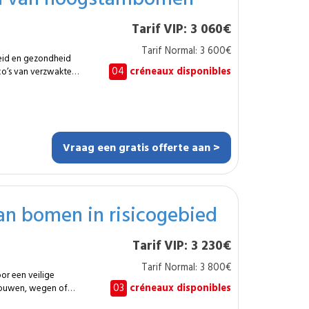
gendommen of
Tarif VIP: 3 060€
deaal wanneer een
n bedrijfscontinuïteit
Tarif Normal: 3 600€
heid en gezondheid
oerde interventie.
04
créneaux disponibles
o’s van verzwakte
en uw buitenruimtes
g duurt
oe vaak
l één keer per jaar.
jderen
Vraag een gratis offerte aan >
volledige kroon. De
bij slecht weer te
cht is
van bomen in risicogebied
gebouwen,
past zowel binnen een
Tarif VIP: 3 230€
eheer van volwassen
Tarif Normal: 3 800€
zaam en evenwichtig
or een veilige
03
créneaux disponibles
bouwen, wegen of
Voor meer veiligheid
cht omvat het