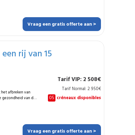
angepaste technieken
het
n gefaseerde
iaal om veilig te
Vraag een gratis offerte aan >
een rij van 15
 privédomeinen waar
uikers. Het
, klaar voor gebruik.
Tarif VIP: 2 508€
 duur? Ongeveer een
Tarif Normal: 2 950€
 het afbreken van
plexiteit. Hoe vaak?
05
créneaux disponibles
de gezondheid van de
ySpecialist-netwerk
elijke of
aarlijke takken te
Vraag een gratis offerte aan >
e verminderen.