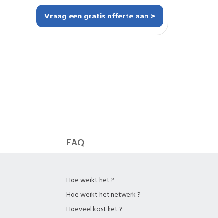
Vraag een gratis offerte aan >
ronken duurzaam willen
snelle en
deren en uw terrein
ruimte vrij te maken.
FAQ
Hoe werkt het ?
Hoe werkt het netwerk ?
Hoeveel kost het ?