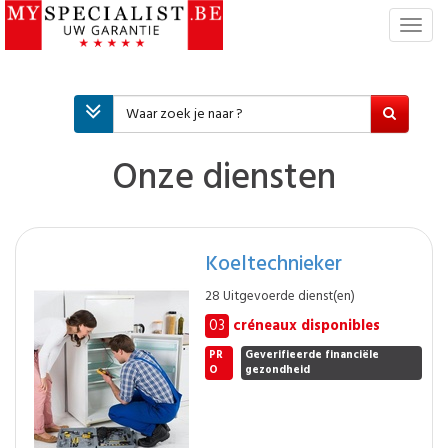
T
o
g
g
l
e
n
Onze diensten
a
v
i
g
Koeltechnieker
a
t
28 Uitgevoerde dienst(en)
i
03
créneaux disponibles
e
PR
Geverifieerde financiële
O
gezondheid