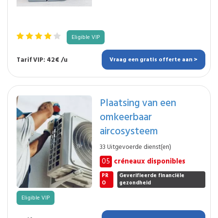
Eligible VIP
Tarif VIP: 42€ /u
Vraag een gratis offerte aan >
Plaatsing van een
omkeerbaar
aircosysteem
33 Uitgevoerde dienst(en)
05
créneaux disponibles
PR
Geverifieerde financiële
O
gezondheid
Eligible VIP