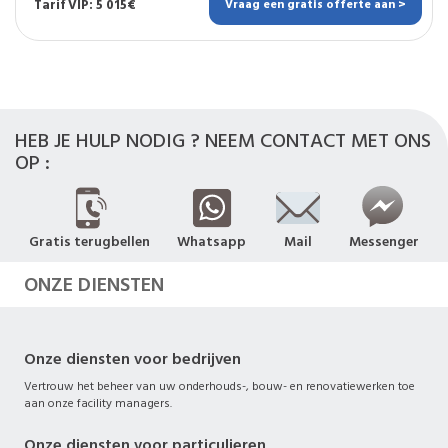
Tarif VIP: 5 015€
Vraag een gratis offerte aan >
HEB JE HULP NODIG ? NEEM CONTACT MET ONS
OP :
Gratis terugbellen
Whatsapp
Mail
Messenger
ONZE DIENSTEN
Onze diensten voor bedrijven
Vertrouw het beheer van uw onderhouds-, bouw- en renovatiewerken toe
aan onze facility managers.
Onze diensten voor particulieren