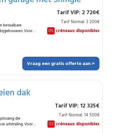
ering of verbetering
Tarif VIP: 2 720€
e uitvoering voor een
Tarif Normal: 3 200€
 en betaalbare
pende isolatielaag
05
créneaux disponibles
 bijgebouwen. Voor
specialist een
chtheid, duurzaamheid
aten of tengellatten
g Installatie
Vraag een gratis offerte aan >
 nok
eschikt voor daken met
leuren kan de afwerking
eien dak
g of van het gebouw
Tarif VIP: 12 325€
plossing die volledig
estelde
Tarif Normal: 14 500€
plossing die
03
créneaux disponibles
ze uitstraling. Voor
 de specialist een