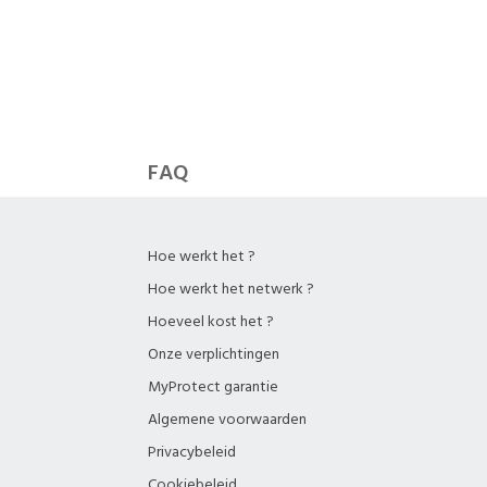
die hun bescherming
ect voor de
hade te voorkomen.
FAQ
Hoe werkt het ?
Hoe werkt het netwerk ?
Hoeveel kost het ?
Onze verplichtingen
MyProtect garantie
Algemene voorwaarden
Privacybeleid
Cookiebeleid