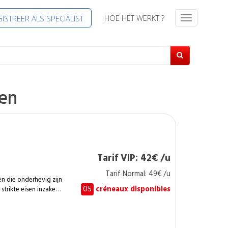
HOE HET WERKT ?
ISTREER ALS SPECIALIST
T
o
g
g
l
e
n
en
a
v
i
g
a
t
Tarif VIP: 42€ /u
i
Tarif Normal: 49€ /u
e
n die onderhevig zijn
05
créneaux disponibles
trikte eisen inzake
e configuraties,
ebouwen. Dit is
gen :