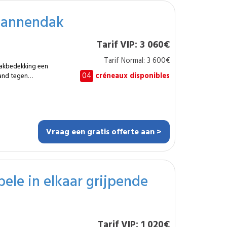
en dak
 pannendak
gebouwen en
edekking nodig
Tarif VIP: 3 060€
rschillende soorten
ch comfort,
Tarif Normal: 3 600€
 mm. Met de
dakbedekking een
t u van een
04
créneaux disponibles
tand tegen
t aan de technische
eveer 120 m²
eteen in waarde
jk van helling en
ende hars aan voor
Vraag een gratis offerte aan >
ouwen en kleine
ele in elkaar grijpende
nde dakrenovatie
entief onderhoud.
te, egale en
n levensduur van het
lde
Tarif VIP: 1 020€