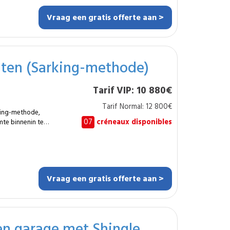
itische zones.
 of volledige
Vraag een gratis offerte aan >
uiten (Sarking-methode)
heden ter plaatse.
Tarif VIP: 10 880€
complexe situaties?
Tarif Normal: 12 800€
rkterrein beperkt?
king-methode,
07
créneaux disponibles
mte binnenin te
 80 m² dakoppervlak,
 vorm. Deze techniek
udebruggen beperkt en
Vraag een gratis offerte aan >
n garage met Shingle
onele gebouwen.