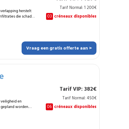
Tarif Normal: 1 200€
erlapping herstelt
03
créneaux disponibles
filtraties die schade
 Deze dienst omvat het
 ideaal bij
e
de pannen te
Vraag een gratis offerte aan >
rlapping die passen
ken van
e
nen en zones die een
 van ongeveer 80
Tarif VIP: 382€
der grote werf.
n een zorgvuldige
Tarif Normal: 450€
veilige tussenkomst
 veiligheid en
06
créneaux disponibles
n gepland worden.
filtraties te
van ongeveer 100 m²,
htheid kunnen
lijk van de
hetische membranen.