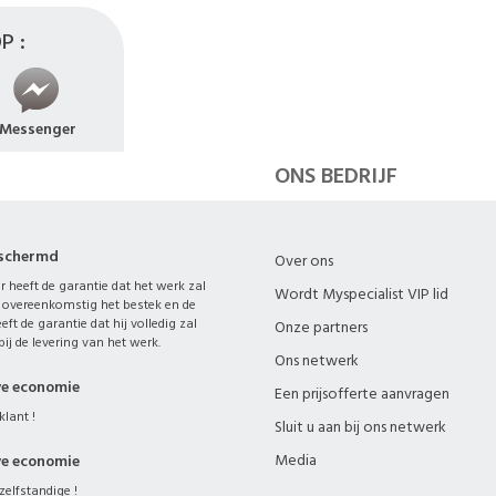
energetische upgrades of verouderde daken 
P :
hebben verloren. Met MySpecialist bent u verzekerd van
vakmanschap, nauwkeurige plaatsing en resp
technische normen. Veelgestelde vragen Waarom dakbedekking
vervangen? Om infiltraties en structurele sc
Duur? 2 tot 4 dagen afhankelijk van het dak. Levensduur? 25 tot 40
Messenger
jaar volgens materiaal.
ONS BEDRIJF
eschermd
Over ons
 heeft de garantie dat het werk zal
Wordt Myspecialist VIP lid
 overeenkomstig het bestek en de
eft de garantie dat hij volledig zal
Onze partners
ij de levering van het werk.
Ons netwerk
ve economie
Een prijsofferte aanvragen
klant !
Sluit u aan bij ons netwerk
Media
ve economie
zelfstandige !