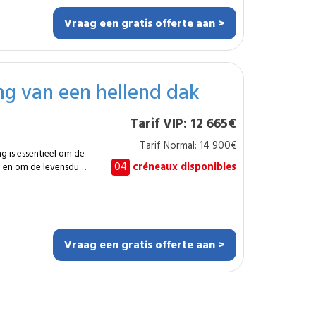
en, kanten, goten,
Vraag een gratis offerte aan >
densatie. Het
 strekkende meter.
eiten en
ng van een hellend dak
bouwen die een
Tarif VIP: 12 665€
 hebben. Ideaal voor
het
Tarif Normal: 14 900€
keurige en conforme
g is essentieel om de
04
créneaux disponibles
 en om de levensduur
poren en kosten te
end dak van ongeveer
atie uit, van de
plaatsen van een
Vraag een gratis offerte aan >
de
tuur en geeft de
r renovaties,