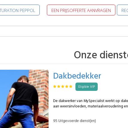
CTURATION PEPPOL
EEN PRIJSOFFERTE AANVRAGEN
REG
Onze dienst
Dakbedekker
Eligible VIP
De dakwerker van MySpecialist werkt op dake
aan weersinvloeden, materiaalveroudering en s
waterdichtheid. Hij is vertrouwd met complex
moeilijke toegang en interventies in bewoonde g
95 Uitgevoerde dienst(en)
wat een MySpecialist professional kan opnemen: Dakherstellin