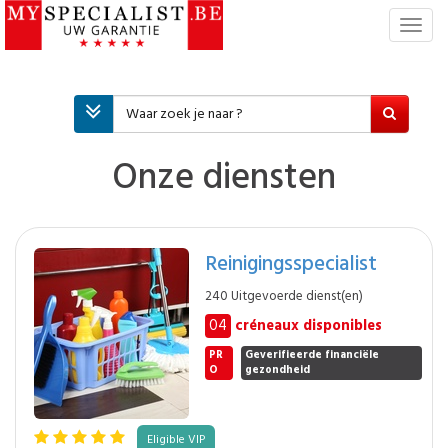
T
o
g
g
l
e
n
Onze diensten
a
v
i
g
Reinigingsspecialist
a
t
240 Uitgevoerde dienst(en)
i
04
créneaux disponibles
e
PR
Geverifieerde financiële
O
gezondheid
Eligible VIP