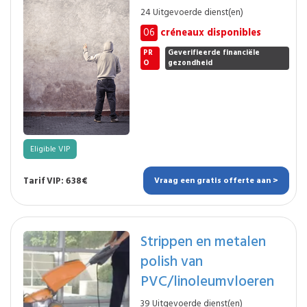
24 Uitgevoerde dienst(en)
06
créneaux disponibles
PR
Geverifieerde financiële
O
gezondheid
Eligible VIP
Tarif VIP: 638€
Vraag een gratis offerte aan >
Strippen en metalen
polish van
PVC/linoleumvloeren
39 Uitgevoerde dienst(en)