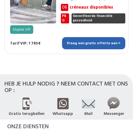
06
créneaux disponibles
PR
Geverifieerde financiële
O
gezondheid
Eligible VIP
Tarif VIP: 1 785€
Vraag een gratis offerte aan >
HEB JE HULP NODIG ? NEEM CONTACT MET ONS
OP :
Gratis terugbellen
Whatsapp
Mail
Messenger
ONZE DIENSTEN