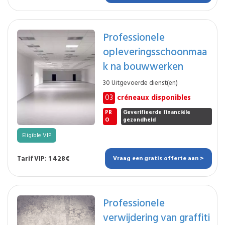
Professionele
opleveringsschoonmaa
k na bouwwerken
30 Uitgevoerde dienst(en)
03
créneaux disponibles
PR
Geverifieerde financiële
O
gezondheid
Eligible VIP
Tarif VIP: 1 428€
Vraag een gratis offerte aan >
Professionele
verwijdering van graffiti