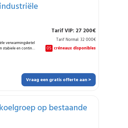
industriële
es ou locaux
de leur installation
assure une meilleure
t une consommation
Tarif VIP: 27 200€
chauffagiste
t aux contraintes des
Tarif Normal: 32 000€
ële verwarmingsketel
05
créneaux disponibles
n stabiele en continue
améliorer le
 verhoogt de
ies en voldoet aan de
gazijnen of sites met
 een conforme, veilige
Vraag een gratis offerte aan >
uwe ketel, met een
voor technische
te aan hoog
 koelgroep op bestaande