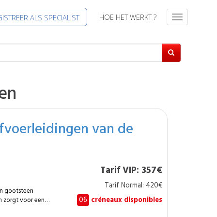
HOE HET WERKT ?
ISTREER ALS SPECIALIST
T
o
g
g
l
e
n
en
a
v
i
fvoerleidingen van de
g
a
t
i
Tarif VIP: 357€
e
Tarif Normal: 420€
en gootsteen
06
créneaux disponibles
n zorgt voor een
Deze ingreep