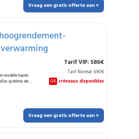
oor appartementen,
Vraag een gratis offerte aan >
die hun
 hoogrendement-
r verwarming
erwarmingssystemen
g onderhoud. Een
Tarif VIP: 586€
zame keuze die
n
Tarif Normal: 690€
 un modèle haute
 prestaties en
04
créneaux disponibles
 d’un système de
g afhankelijk van de
 électrique. Pour
r per jaar.
précision afin de
 normes actuelles et
n du matériel
Vraag een gratis offerte aan >
e efficacité adapté
mplète