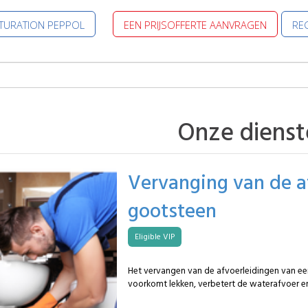
CTURATION PEPPOL
EEN PRIJSOFFERTE AANVRAGEN
REG
Onze dienst
Vervanging van de a
gootsteen
Eligible VIP
Het vervangen van de afvoerleidingen van e
voorkomt lekken, verbetert de waterafvoer e
betrouwbare werking van het waterelement. 