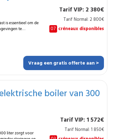
or een constante
baarheid. Door
Tarif VIP: 2 380€
nd vakman geniet u
veilige oplossing voor
Tarif Normal: 2 800€
t is essentieel om de
07
créneaux disponibles
omgevingen te
eid. Hoe lang duurt
tie van een nieuwe
l één keer per
rgiedistributie en
 De interventie
e netwerk en beperkt
Vraag een gratis offerte aan >
 een standaard
n een traject van
lektrische boiler van 300
 renovatie waarbij
anwezig is. De
e en zorgt voor een
en de aanwezige
Tarif VIP: 1 572€
t van de
upgrade draagt bij aan
Tarif Normal: 1 850€
00 liter zorgt voor
e huidige én