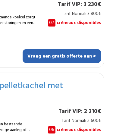
Tarif VIP: 3 230€
 die hun
stallatie willen
Tarif Normal: 3 800€
taande koelcel zorgt
laag rendement willen
07
créneaux disponibles
er storingen en een
roducten. Deze missie
de technische
groep op een koelcel
de
id. Hoe lang duurt
e koelcel.
et project. Hoe vaak
ren van de oude groep
.
Vraag een gratis offerte aan >
g en condensafvoer.
 installatie vullen
pelletkachel met
de
ienst is
eca, voedingswinkels
evensduur is, te vaak
kozen volume laat een
Tarif VIP: 2 210€
onder grote
Tarif Normal: 2 600€
een bestaande
elde installatie en
06
créneaux disponibles
ledige aanleg of