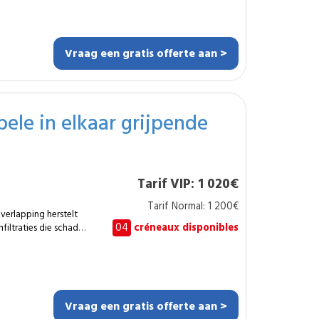
omt vochtschade.
en Installatie
Vraag een gratis offerte aan >
topte leidingen
edige interventie op
atie van de nodige
ele in elkaar grijpende
or een duurzame en
terafvoer te
Tarif VIP: 1 020€
tage of een lek.
Tarif Normal: 1 200€
erlapping herstelt
04
créneaux disponibles
filtraties die schade
 Deze dienst omvat het
 ideaal bij
e
de pannen te
Vraag een gratis offerte aan >
rlapping die passen