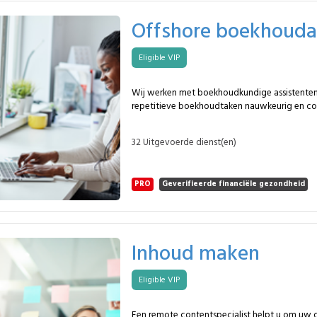
wanden en douchewanden : vaste of schuive
aangepaste hardware. Maatwerk spiegels : snijden, polijsten en
Offshore boekhouda
montage. Afdichtingen en voegen : siliconen, stelblokjes, glaslatten
en afwerking. Technische beglazing : brandwerend, mat,
Eligible VIP
gezandstraald of zonwerend glas. Afstelling van raamprofielen :
beslag, sluitingen en loopwielen. De scope wordt aangepast aan
afmetingen, vereiste prestaties en technisch
Wij werken met boekhoudkundige assistenten
gebouw. Veelgestelde vragen Waarom dit beroep inschakelen? Om
repetitieve boekhoudtaken nauwkeurig en co
te steunen op bewezen expertise. Geschikt v
Ze zijn vertrouwd met gestructureerde omge
situaties? Ja, vooral buiten standaardgevallen.
een betrouwbare verwerking van boekhoudg
beperkt? Nee, de aanpak blijft open.
32 Uitgevoerde dienst(en)
bestaande procedures en deadlines. Dit kan een MySpecialist
boekhoudkundig assistent op afstand concr
Boekhoudkundige invoer : verwerking van aa
PRO
Geverifieerde financiële gezondheid
verkoopfacturen en bankuittreksels. BTW-voorbereiding :
voorbereiding van gegevens voor btw-aangif
met de accountant. Betalingsopvolging : opvolging van klanten-
en leveranciersbetalingen en signalering van 
Archivering : gestructureerde digitale klasser
Inhoud maken
boekhoudstukken. Rapportering : opmaak van financiële
overzichten en periodieke rapporten. Ondersteuning bij afsluiting :
Eligible VIP
assistentie bij boekhoudkundige afsluitingen
balansen. Deze boekhoudkundige assistenten op afstand vormen
een betrouwbare en methodische ondersteun
Een remote contentspecialist helpt u om uw d