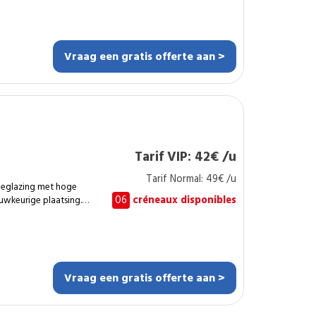
ebouwen. Dit is
gen :
itische zones.
 of volledige
Vraag een gratis offerte aan >
heden ter plaatse.
Tarif VIP: 42€ /u
complexe situaties?
Tarif Normal: 49€ /u
rkterrein beperkt?
beglazing met hoge
06
créneaux disponibles
auwkeurige plaatsing.
, maatwerk en
n. Dit is wat
framen, lichtstraten.
rmische verbetering en
Vraag een gratis offerte aan >
xt. Glazen