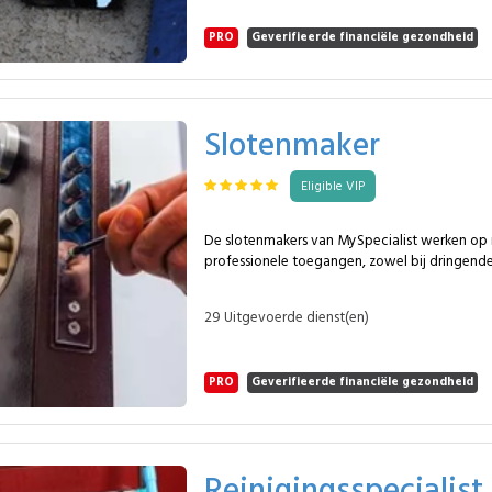
kolen-, pellet- en gasinstallaties. Onderhoud van toestellen :
kachels, haarden en verwarmingsketels. Trekcontrole : verificatie
PRO
Geverifieerde financiële gezondheid
van rookafvoer en werking. Inspectie van kanalen : opsporing van
afzettingen en zichtbare afwijkingen. Verwijdering van roet :
gecontroleerd en zonder vervuiling. Regelgevende conformiteit :
attestering wanneer vereist. Preventief onderhoud : periodieke
opvolging volgens gebruik. De tussenkomsten betreffen individuele
Slotenmaker
en collectieve installaties met een constante 
continuïteit. Veelgestelde vragen Waarom dit beroep inschakelen?
Eligible VIP
Om te steunen op bewezen expertise. Geschikt voor complexe
situaties? Ja, vooral buiten standaardgevallen. Is het werkterrei
beperkt? Nee, de aanpak blijft open.
De slotenmakers van MySpecialist werken op r
professionele toegangen, zowel bij dringende i
geplande beveiliging. Ze behandelen standaa
deuren, meerpuntssloten en gevoelige configu
29 Uitgevoerde dienst(en)
essentieel is. Dit is wat een MySpecialist professional kan opnemen:
Deuropening : dichtgevallen deur, verloren sl
cilinder, met geschikte technieken. Cilindervervanging : europrofiel,
PRO
Geverifieerde financiële gezondheid
halve cilinders, hoge beveiliging, anti-boren e
Afstelling van sluiting : uitlijning, speling, wr
dichtingen, optimalisatie van vergrendeling. Herstelling van sloten :
meerpuntssloten, cremone, elektrische sluitpl
mechanismen. Deurversterking : cilinderbeschermers, rozetten,
Reinigingsspecialist
platen, stangen en anti-inbraakoplossingen. Beveiligde deuren :