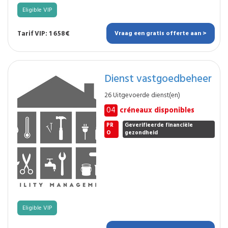
Eligible VIP
Tarif VIP: 1 658€
Vraag een gratis offerte aan >
Dienst vastgoedbeheer
26 Uitgevoerde dienst(en)
04
créneaux disponibles
PR
Geverifieerde financiële
O
gezondheid
Eligible VIP