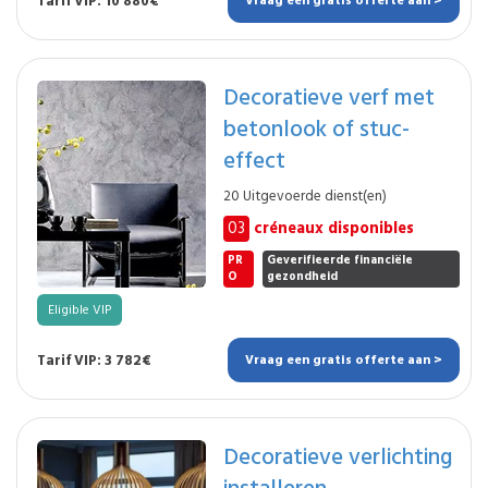
Tarif VIP: 10 880€
Vraag een gratis offerte aan >
Decoratieve verf met
betonlook of stuc-
effect
20 Uitgevoerde dienst(en)
03
créneaux disponibles
PR
Geverifieerde financiële
O
gezondheid
Eligible VIP
Tarif VIP: 3 782€
Vraag een gratis offerte aan >
Decoratieve verlichting
installeren