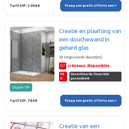
Tarif VIP: 3 060€
Vraag een gratis offerte aan >
Creatie en plaatsing van
een douchewand in
gehard glas
38 Uitgevoerde dienst(en)
07
créneaux disponibles
PR
Geverifieerde financiële
O
gezondheid
Eligible VIP
Tarif VIP: 740€
Vraag een gratis offerte aan >
Creatie van een