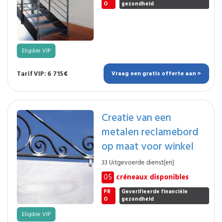
O
gezondheid
Eligible VIP
Tarif VIP: 6 715€
Vraag een gratis offerte aan >
Creatie van een
metalen reclamebord
op maat voor winkel
33 Uitgevoerde dienst(en)
05
créneaux disponibles
PR
Geverifieerde financiële
O
gezondheid
Eligible VIP