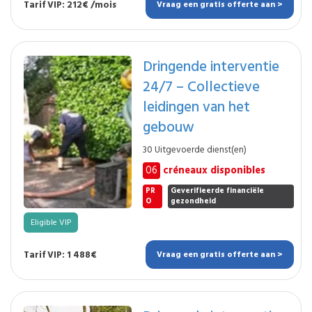
Tarif VIP: 212€ /mois
Vraag een gratis offerte aan >
Dringende interventie
24/7 – Collectieve
leidingen van het
gebouw
30 Uitgevoerde dienst(en)
06
créneaux disponibles
PR
Geverifieerde financiële
O
gezondheid
Eligible VIP
Tarif VIP: 1 488€
Vraag een gratis offerte aan >