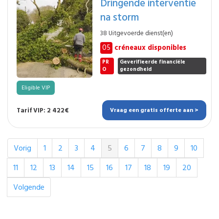
Dringende interventie
na storm
38 Uitgevoerde dienst(en)
05
créneaux disponibles
PR
Geverifieerde financiële
O
gezondheid
Eligible VIP
Tarif VIP: 2 422€
Vraag een gratis offerte aan >
Vorig
1
2
3
4
5
6
7
8
9
10
11
12
13
14
15
16
17
18
19
20
Volgende