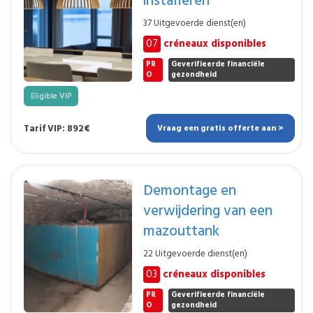
37 Uitgevoerde dienst(en)
07
créneaux disponibles
PR
Geverifieerde financiële
O
gezondheid
Eligible VIP
Tarif VIP: 892€
Vraag een gratis offerte aan >
Demontage en
verwijdering van een
mazouttank
22 Uitgevoerde dienst(en)
03
créneaux disponibles
PR
Geverifieerde financiële
O
gezondheid