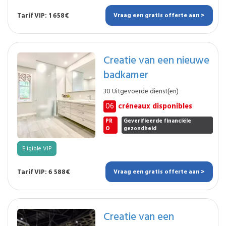
Tarif VIP: 1 658€
Vraag een gratis offerte aan >
Creatie van een nieuwe
badkamer
30 Uitgevoerde dienst(en)
06
créneaux disponibles
PR
Geverifieerde financiële
O
gezondheid
Eligible VIP
Tarif VIP: 6 588€
Vraag een gratis offerte aan >
Creatie van een