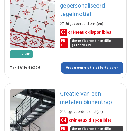
gepersonaliseerd
tegelmotief
27 Uitgevoerde dienst(en)
03
créneaux disponibles
PR
Geverifieerde financiële
O
gezondheid
Eligible VIP
Tarif VIP: 1 020€
Vraag een gratis offerte aan >
Creatie van een
metalen binnentrap
21 Uitgevoerde dienst(en)
04
créneaux disponibles
PR
Geverifieerde financiële