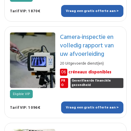
Tarif VIP: 1 870€
Vraag een gratis offerte aan >
Camera-inspectie en
volledig rapport van
uw afvoerleiding
20 Uitgevoerde dienst(en)
06
créneaux disponibles
PR
Geverifieerde financiële
O
gezondheid
Eligible VIP
Tarif VIP: 1 096€
Vraag een gratis offerte aan >