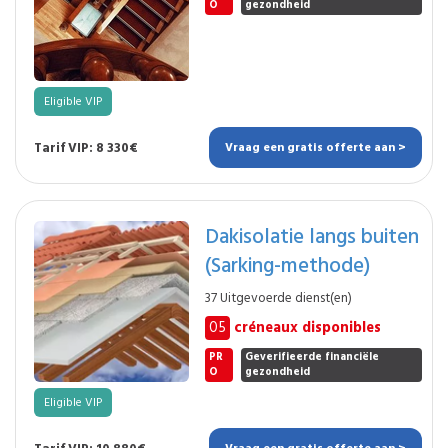
O
gezondheid
Eligible VIP
Tarif VIP: 8 330€
Vraag een gratis offerte aan >
Dakisolatie langs buiten
(Sarking-methode)
37 Uitgevoerde dienst(en)
05
créneaux disponibles
PR
Geverifieerde financiële
O
gezondheid
Eligible VIP