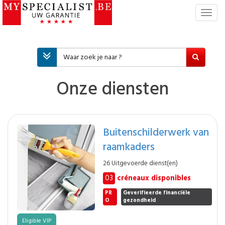
T
o
g
g
l
e
n
Onze diensten
a
v
i
g
Buitenschilderwerk van
a
raamkaders
t
i
26 Uitgevoerde dienst(en)
e
03
créneaux disponibles
PR
Geverifieerde financiële
O
gezondheid
Eligible VIP