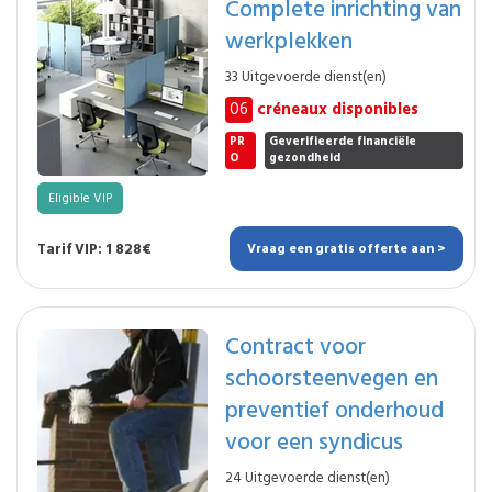
Complete inrichting van
werkplekken
33 Uitgevoerde dienst(en)
06
créneaux disponibles
PR
Geverifieerde financiële
O
gezondheid
Eligible VIP
Tarif VIP: 1 828€
Vraag een gratis offerte aan >
Contract voor
schoorsteenvegen en
preventief onderhoud
voor een syndicus
24 Uitgevoerde dienst(en)