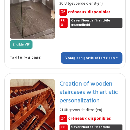
30 Uitgevoerde dienst(en)
06
créneaux disponibles
PR
Geverifieerde financiële
O
gezondheid
Eligible VIP
Tarif VIP: 4 208€
Vraag een gratis offerte aan >
Creation of wooden
staircases with artistic
personalization
21 Uitgevoerde dienst(en)
04
créneaux disponibles
PR
Geverifieerde financiële