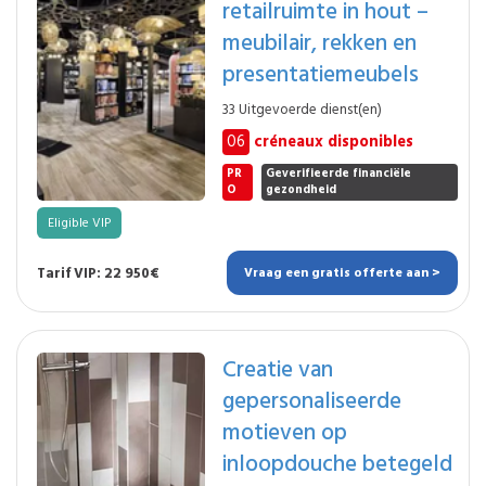
retailruimte in hout –
meubilair, rekken en
presentatiemeubels
33 Uitgevoerde dienst(en)
06
créneaux disponibles
PR
Geverifieerde financiële
O
gezondheid
Eligible VIP
Tarif VIP: 22 950€
Vraag een gratis offerte aan >
Creatie van
gepersonaliseerde
motieven op
inloopdouche betegeld