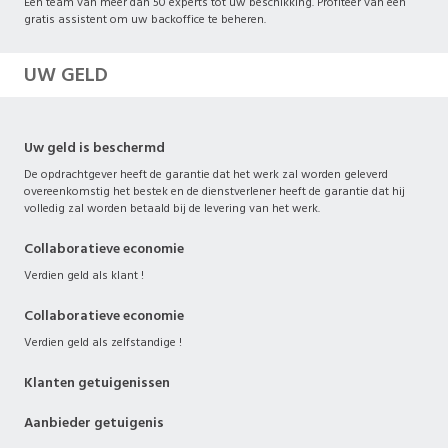
Een team van meer dan 50 experts tot uw beschikking. Profiteer van een
gratis assistent om uw backoffice te beheren.
UW GELD
Uw geld is beschermd
De opdrachtgever heeft de garantie dat het werk zal worden geleverd
overeenkomstig het bestek en de dienstverlener heeft de garantie dat hij
volledig zal worden betaald bij de levering van het werk.
Collaboratieve economie
Verdien geld als klant !
Collaboratieve economie
Verdien geld als zelfstandige !
Klanten getuigenissen
Aanbieder getuigenis