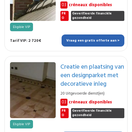
03
créneaux disponibles
PR
Geverifieerde financiële
O
gezondheid
Eligible VIP
Tarif VIP: 2 720€
Vraag een gratis offerte aan >
Creatie en plaatsing van
een designparket met
decoratieve inleg
20 Uitgevoerde dienst(en)
03
créneaux disponibles
PR
Geverifieerde financiële
O
gezondheid
Eligible VIP