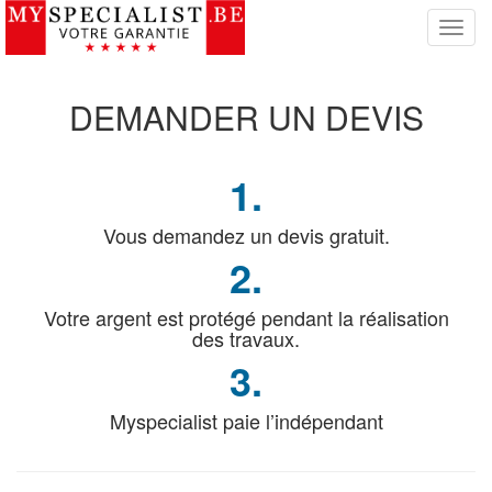
S
w
i
t
DEMANDER
UN DEVIS
c
h
N
1.
a
v
i
Vous demandez un devis gratuit.
g
2.
a
t
Votre argent est protégé pendant la réalisation
i
des travaux.
o
n
3.
Myspecialist paie l’indépendant