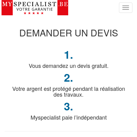
S
w
i
t
DEMANDER
UN DEVIS
c
h
N
1.
a
v
i
Vous demandez un devis gratuit.
g
2.
a
t
Votre argent est protégé pendant la réalisation
i
des travaux.
o
n
3.
Myspecialist paie l’indépendant