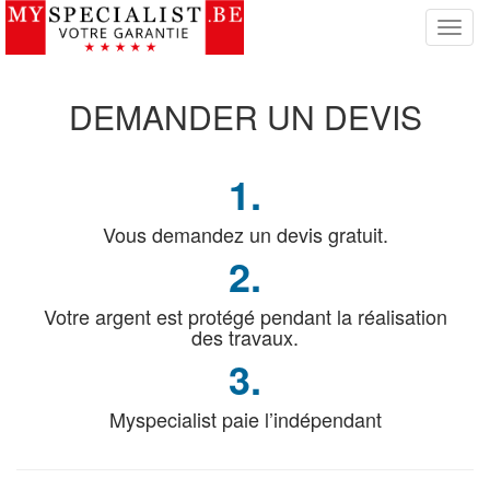
S
w
i
t
DEMANDER
UN DEVIS
c
h
N
1.
a
v
i
Vous demandez un devis gratuit.
g
2.
a
t
Votre argent est protégé pendant la réalisation
i
des travaux.
o
n
3.
Myspecialist paie l’indépendant