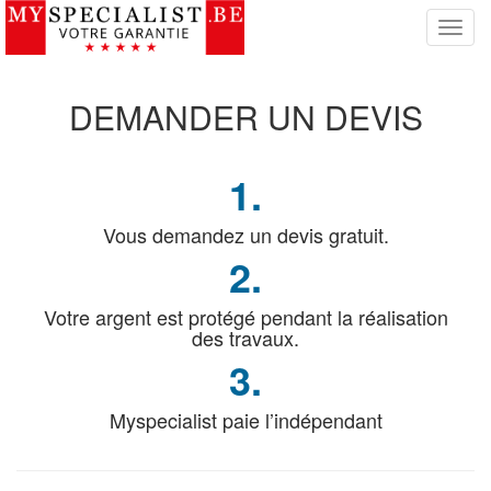
S
w
i
t
DEMANDER
UN DEVIS
c
h
N
1.
a
v
i
Vous demandez un devis gratuit.
g
2.
a
t
Votre argent est protégé pendant la réalisation
i
des travaux.
o
n
3.
Myspecialist paie l’indépendant