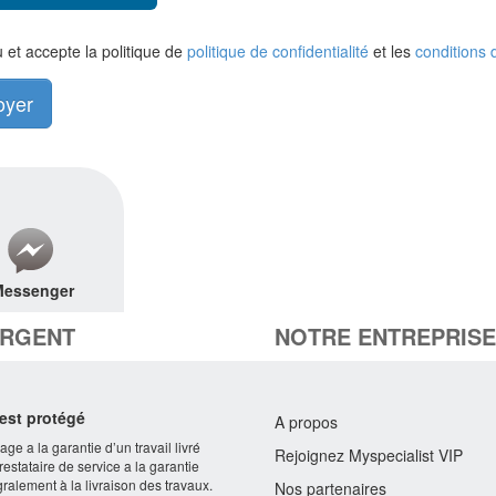
lu et accepte la politique de
politique de confidentialité
et les
conditions d
oyer
Messenger
ARGENT
NOTRE ENTREPRISE
 est protégé
A propos
ge a la garantie d’un travail livré
Rejoignez Myspecialist VIP
restataire de service a la garantie
gralement à la livraison des travaux.
Nos partenaires