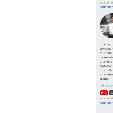
Avis vérifi
Actif sur 
Ingénieur
compétenc
et sanita
plomberie,
plusieurs
AQUASIS...
novembre 
polyvalen
clients.
...
En savoi
PRO
Sa
Avis vérif
Actif sur 