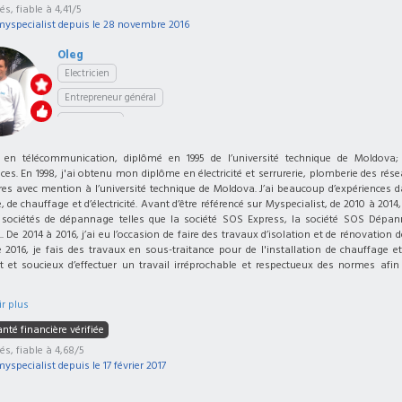
és, fiable à 4,41/5
myspecialist depuis le
28 novembre 2016
Oleg
Electricien
Entrepreneur général
Chauffagiste
 en télécommunication, diplômé en 1995 de l’université technique de Moldova; 
es. En 1998, j'ai obtenu mon diplôme en électricité et serrurerie, plomberie des ré
ires avec mention à l’université technique de Moldova. J’ai beaucoup d’expériences 
 de chauffage et d’électricité. Avant d’être référencé sur Myspecialist, de 2010 à 2014,
 sociétés de dépannage telles que la société SOS Express, la société SOS Dépan
 De 2014 à 2016, j’ai eu l’occasion de faire des travaux d’isolation et de rénovation d
2016, je fais des travaux en sous-traitance pour de l'installation de chauffage et é
t et soucieux d’effectuer un travail irréprochable et respectueux des normes afin
r plus
nté financière vérifiée
iés, fiable à 4,68/5
myspecialist depuis le
17 février 2017