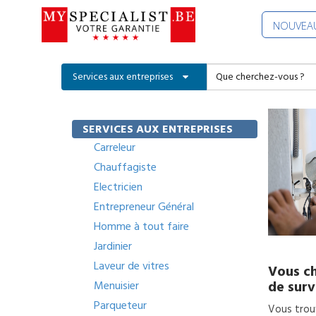
NOUVEAU
Services aux entreprises
SERVICES AUX ENTREPRISES
Carreleur
Chauffagiste
Electricien
Entrepreneur Général
Homme à tout faire
Jardinier
Laveur de vitres
Vous ch
de surv
Menuisier
Parqueteur
Vous trouv