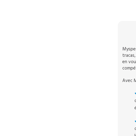
Myspec
tracas,
en vous
compét
Avec M