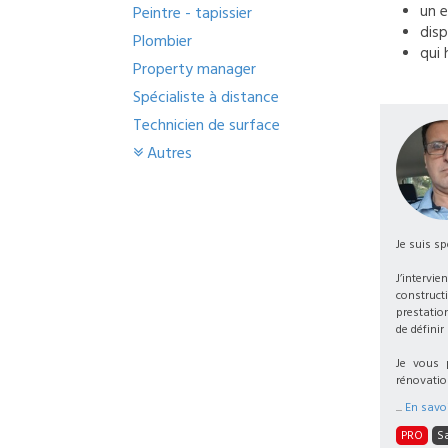
un
e
Peintre - tapissier
disp
Plombier
qui 
Property manager
Spécialiste à distance
Technicien de surface
Autres
Je suis sp
J’intervi
construct
prestation
de définir
Je vous 
rénovatio
...
En savoi
PRO
Sa