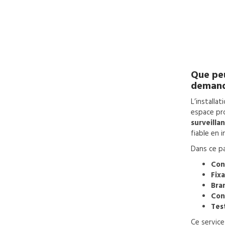
Que peu
deman
L’installa
espace pro
surveilla
fiable en i
Dans ce pa
Con
Fix
Bra
Con
Tes
Ce service