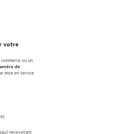
r votre
un commerce ou un
caméra de
ne mise en service
é).
seau) nécessitant