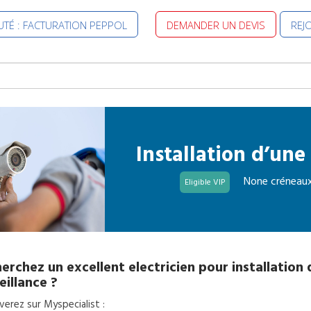
TÉ : FACTURATION PEPPOL
DEMANDER UN DEVIS
REJ
Installation d’une
None créneaux
Eligible VIP
erchez un excellent
electricien
pour
installation
eillance
?
erez sur Myspecialist :