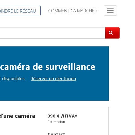
COMMENT ÇA MARCHE ?
OINDRE LE RÉSEAU
S
w
i
t
c
h
N
a
 caméra de surveillance
v
i
g
 disponibles
Réserver un
electricien
a
t
i
o
n
 d’une caméra
390 € /HTVA*
Estimation
Contact