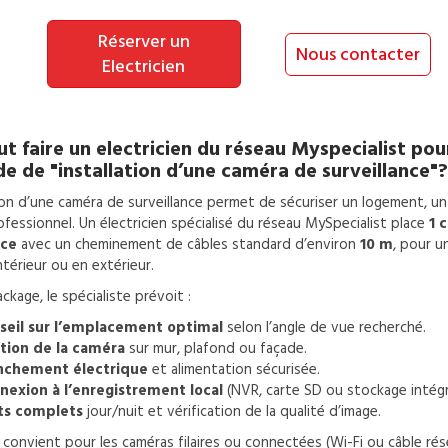
Réserver un
Nous contacter
Electricien
t faire un
electricien
du réseau Myspecialist pou
de de
"installation d’une caméra de surveillance"?
tion d’une caméra de surveillance permet de sécuriser un logement, 
fessionnel. Un électricien spécialisé du réseau MySpecialist place
1 
nce
avec un cheminement de câbles standard d’environ
10 m
, pour u
ntérieur ou en extérieur.
ckage, le spécialiste prévoit :
seil sur l’emplacement optimal
selon l’angle de vue recherché.
ation de la caméra
sur mur, plafond ou façade.
nchement électrique
et alimentation sécurisée.
nexion à l’enregistrement local
(NVR, carte SD ou stockage intégr
ts complets
jour/nuit et vérification de la qualité d’image.
 convient pour les caméras filaires ou connectées (Wi-Fi ou câble ré