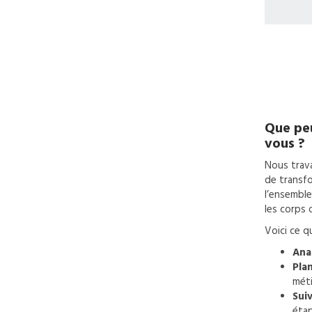
Que peu
vous ?
Nous trava
de transfo
l’ensemble
les corps 
Voici ce q
Ana
Plan
méti
Suiv
étap