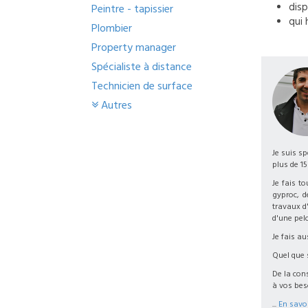
disp
Peintre - tapissier
qui 
Plombier
Property manager
Spécialiste à distance
Technicien de surface
Autres
Je suis sp
plus de 15
Je fais t
gyproc, 
travaux d'
d'une pel
Je fais au
Quel que 
De la con
à vos bes
...
En savoi