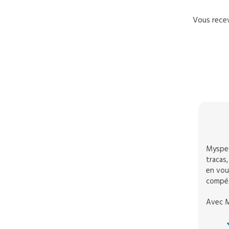
Vous recev
Myspec
tracas,
en vous
compét
Avec M