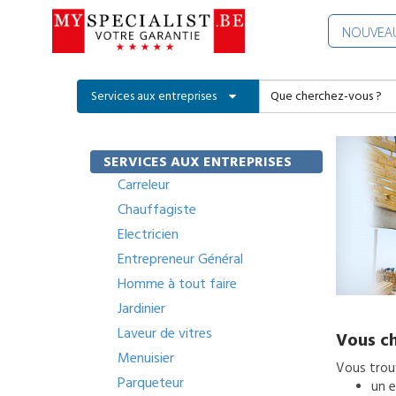
NOUVEAU
Services aux entreprises
SERVICES AUX ENTREPRISES
Carreleur
Chauffagiste
Electricien
Entrepreneur Général
Homme à tout faire
Jardinier
Laveur de vitres
Vous ch
Menuisier
Vous trouv
Parqueteur
un
e