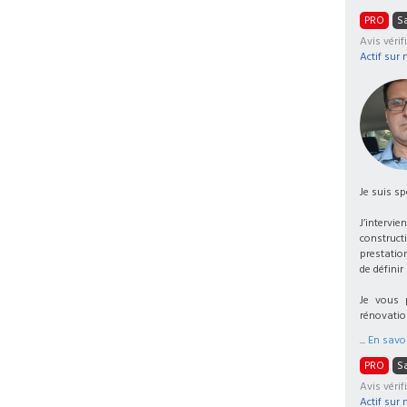
PRO
Sa
Avis vérif
Actif sur 
Je suis sp
J’intervi
construct
prestation
de définir
Je vous 
rénovatio
...
En savoi
PRO
Sa
Avis vérifi
Actif sur 