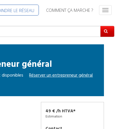
COMMENT ÇA MARCHE ?
OINDRE LE RÉSEAU
S
w
i
t
c
h
N
a
eneur général
v
i
g
 disponibles
Réserver un
entrepreneur général
a
t
i
o
n
49 € /h HTVA*
Estimation
Contact