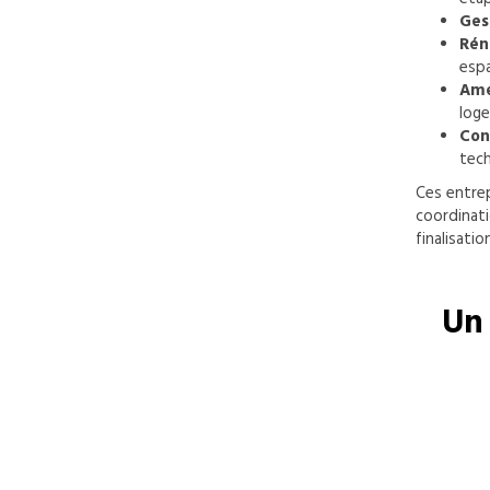
Ges
Rén
espa
Amé
log
Con
tech
Ces entrep
coordinati
finalisatio
Un 