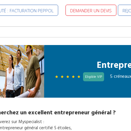
TÉ : FACTURATION PEPPOL
DEMANDER UN DEVIS
REJ
Entrepr
5 créneaux
Eligible VIP
erchez un excellent
entrepreneur général
?
erez sur Myspecialist :
ntrepreneur général
certifié 5 étoiles,