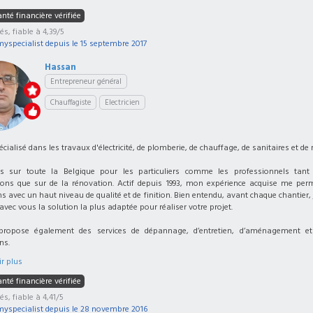
nté financière vérifiée
iés, fiable à 4,39/5
myspecialist depuis le
15 septembre 2017
Hassan
Entrepreneur général
Chauffagiste
Electricien
écialisé dans les travaux d'électricité, de plomberie, de chauffage, de sanitaires et de
ens sur toute la Belgique pour les particuliers comme les professionnels tant
ions que sur de la rénovation. Actif depuis 1993, mon expérience acquise me perm
s avec un haut niveau de qualité et de finition. Bien entendu, avant chaque chantier,
 avec vous la solution la plus adaptée pour réaliser votre projet.
propose également des services de dépannage, d’entretien, d’aménagement et
ns.
r plus
nté financière vérifiée
és, fiable à 4,41/5
myspecialist depuis le
28 novembre 2016