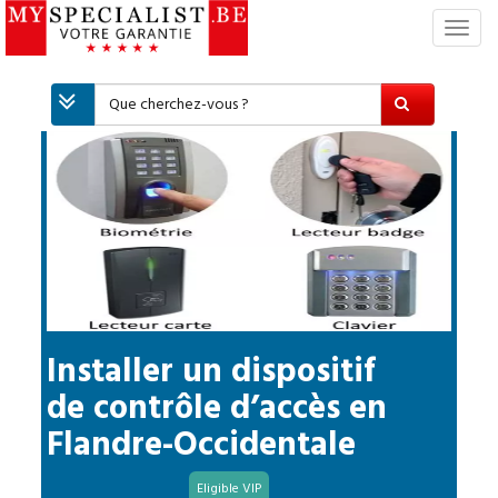
S
w
i
t
c
h
N
a
v
i
g
a
t
i
Installer un dispositif
o
de contrôle d’accès
en
n
Flandre-Occidentale
Eligible VIP