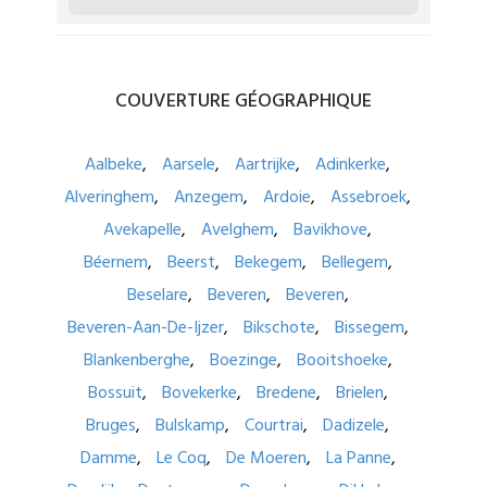
COUVERTURE
GÉOGRAPHIQUE
Aalbeke
Aarsele
Aartrijke
Adinkerke
Alveringhem
Anzegem
Ardoie
Assebroek
Avekapelle
Avelghem
Bavikhove
Béernem
Beerst
Bekegem
Bellegem
Beselare
Beveren
Beveren
Beveren-Aan-De-Ijzer
Bikschote
Bissegem
Blankenberghe
Boezinge
Booitshoeke
Bossuit
Bovekerke
Bredene
Brielen
Bruges
Bulskamp
Courtrai
Dadizele
Damme
Le Coq
De Moeren
La Panne