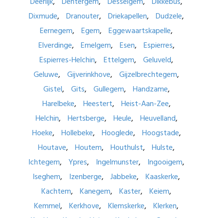
Deerlijk
Dentergem
Desselgem
Dikkebus
Dixmude
Dranouter
Driekapellen
Dudzele
Eernegem
Egem
Eggewaartskapelle
Elverdinge
Emelgem
Esen
Espierres
Espierres-Helchin
Ettelgem
Geluveld
Geluwe
Gijverinkhove
Gijzelbrechtegem
Gistel
Gits
Gullegem
Handzame
Harelbeke
Heestert
Heist-Aan-Zee
Helchin
Hertsberge
Heule
Heuvelland
Hoeke
Hollebeke
Hooglede
Hoogstade
Houtave
Houtem
Houthulst
Hulste
Ichtegem
Ypres
Ingelmunster
Ingooigem
Iseghem
Izenberge
Jabbeke
Kaaskerke
Kachtem
Kanegem
Kaster
Keiem
Kemmel
Kerkhove
Klemskerke
Klerken