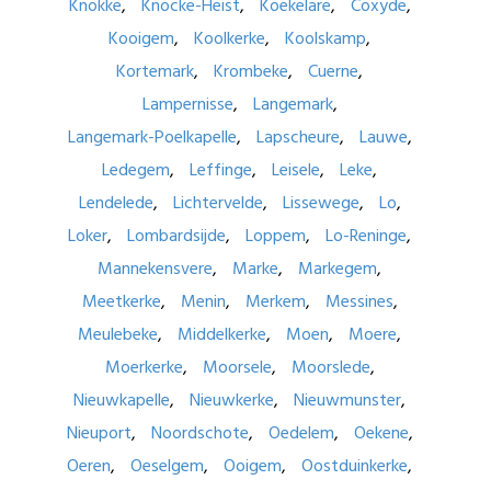
Knokke
Knocke-Heist
Koekelare
Coxyde
Kooigem
Koolkerke
Koolskamp
Kortemark
Krombeke
Cuerne
Lampernisse
Langemark
Langemark-Poelkapelle
Lapscheure
Lauwe
Ledegem
Leffinge
Leisele
Leke
Lendelede
Lichtervelde
Lissewege
Lo
Loker
Lombardsijde
Loppem
Lo-Reninge
Mannekensvere
Marke
Markegem
Meetkerke
Menin
Merkem
Messines
Meulebeke
Middelkerke
Moen
Moere
Moerkerke
Moorsele
Moorslede
Nieuwkapelle
Nieuwkerke
Nieuwmunster
Nieuport
Noordschote
Oedelem
Oekene
Oeren
Oeselgem
Ooigem
Oostduinkerke