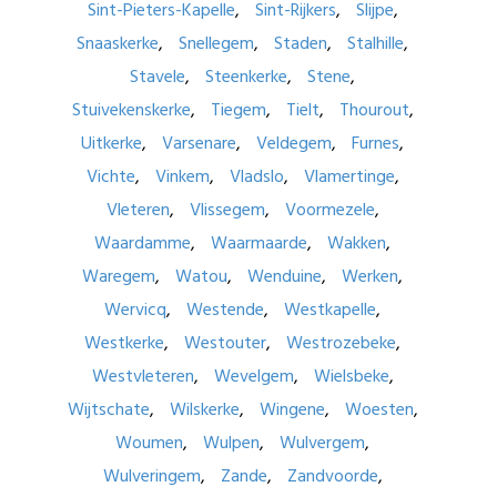
Sint-Pieters-Kapelle
Sint-Rijkers
Slijpe
Snaaskerke
Snellegem
Staden
Stalhille
Stavele
Steenkerke
Stene
Stuivekenskerke
Tiegem
Tielt
Thourout
Uitkerke
Varsenare
Veldegem
Furnes
Vichte
Vinkem
Vladslo
Vlamertinge
Vleteren
Vlissegem
Voormezele
Waardamme
Waarmaarde
Wakken
Waregem
Watou
Wenduine
Werken
Wervicq
Westende
Westkapelle
Westkerke
Westouter
Westrozebeke
Westvleteren
Wevelgem
Wielsbeke
Wijtschate
Wilskerke
Wingene
Woesten
Woumen
Wulpen
Wulvergem
Wulveringem
Zande
Zandvoorde