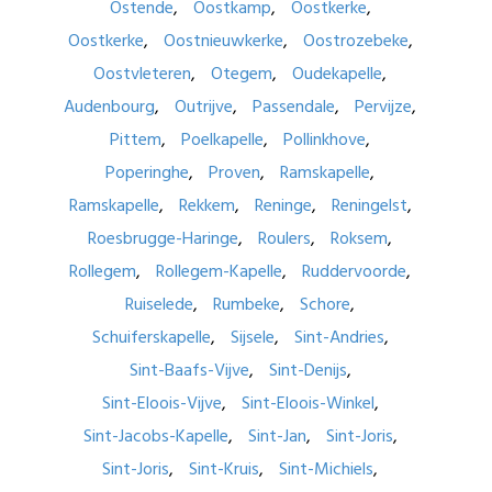
Ostende
Oostkamp
Oostkerke
Oostkerke
Oostnieuwkerke
Oostrozebeke
Oostvleteren
Otegem
Oudekapelle
Audenbourg
Outrijve
Passendale
Pervijze
Pittem
Poelkapelle
Pollinkhove
Poperinghe
Proven
Ramskapelle
Ramskapelle
Rekkem
Reninge
Reningelst
Roesbrugge-Haringe
Roulers
Roksem
Rollegem
Rollegem-Kapelle
Ruddervoorde
Ruiselede
Rumbeke
Schore
Schuiferskapelle
Sijsele
Sint-Andries
Sint-Baafs-Vijve
Sint-Denijs
Sint-Eloois-Vijve
Sint-Eloois-Winkel
Sint-Jacobs-Kapelle
Sint-Jan
Sint-Joris
Sint-Joris
Sint-Kruis
Sint-Michiels