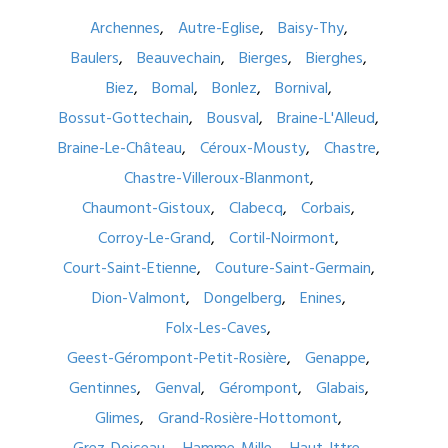
Archennes
Autre-Eglise
Baisy-Thy
Baulers
Beauvechain
Bierges
Bierghes
Biez
Bomal
Bonlez
Bornival
Bossut-Gottechain
Bousval
Braine-L'Alleud
Braine-Le-Château
Céroux-Mousty
Chastre
Chastre-Villeroux-Blanmont
Chaumont-Gistoux
Clabecq
Corbais
Corroy-Le-Grand
Cortil-Noirmont
Court-Saint-Etienne
Couture-Saint-Germain
Dion-Valmont
Dongelberg
Enines
Folx-Les-Caves
Geest-Gérompont-Petit-Rosière
Genappe
Gentinnes
Genval
Gérompont
Glabais
Glimes
Grand-Rosière-Hottomont