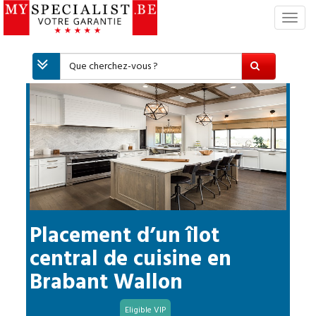
S
w
i
t
c
h
N
a
v
i
g
a
t
i
Placement d’un îlot
o
central de cuisine
en
n
Brabant Wallon
Eligible VIP