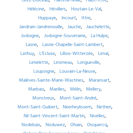
Grez-Doiceau
Hamme-Mille
Haut-Ittre
Hélécine
Hévillers
Houtain-Le-Val
Huppaye
Incourt
Ittre
Jandrain-Jandrenouille
Jauche
Jauchelette
Jodoigne
Jodoigne-Souveraine
La Hulpe
Lasne
Lasne-Chapelle-Saint-Lambert
Lathuy
L'Ecluse
Lillois-Witterzée
Limal
Limelette
Linsmeau
Longueville
Loupoigne
Louvain-La-Neuve
Malèves-Sainte-Marie-Wastines
Maransart
Marbais
Marilles
Mélin
Mellery
Monstreux
Mont-Saint-André
Mont-Saint-Guibert
Neerheylissem
Nethen
Nil-Saint-Vincent-Saint-Martin
Nivelles
Nodebais
Noduwez
Ohain
Oisquercq