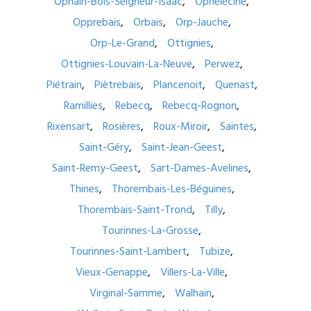
Ophain-Bois-Seigneur-Isaac
Ophélécine
Opprebais
Orbais
Orp-Jauche
Orp-Le-Grand
Ottignies
Ottignies-Louvain-La-Neuve
Perwez
Piétrain
Piètrebais
Plancenoit
Quenast
Ramillies
Rebecq
Rebecq-Rognon
Rixensart
Rosières
Roux-Miroir
Saintes
Saint-Géry
Saint-Jean-Geest
Saint-Remy-Geest
Sart-Dames-Avelines
Thines
Thorembais-Les-Béguines
Thorembais-Saint-Trond
Tilly
Tourinnes-La-Grosse
Tourinnes-Saint-Lambert
Tubize
Vieux-Genappe
Villers-La-Ville
Virginal-Samme
Walhain