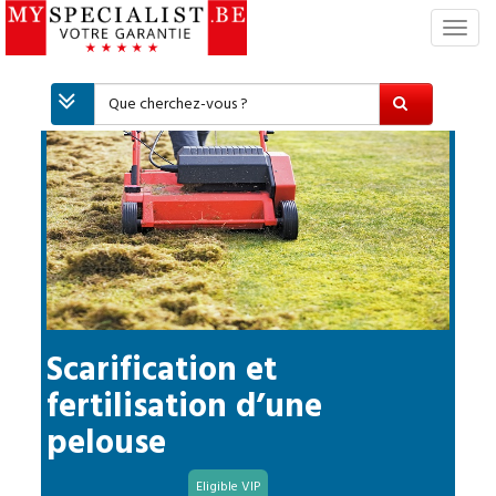
S
w
i
t
c
h
N
a
v
i
g
a
t
i
Scarification et
o
fertilisation d’une
n
pelouse
Eligible VIP