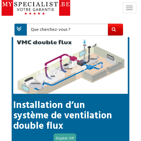
S
w
i
t
c
h
N
a
v
i
g
a
t
i
Installation d’un
o
système de ventilation
n
double flux
Eligible VIP