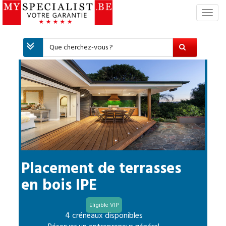
S
w
i
t
c
h
N
a
v
i
g
a
t
i
Placement de terrasses
o
en bois IPE
n
Eligible VIP
4 créneaux disponibles