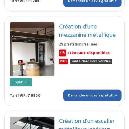
Tarif VIP: 3 570€
Demander un devis gratuit >
Création d’une
mezzanine métallique
29 prestations réalisées
05
créneaux disponibles
PRO
Santé financière vérifiée
Eligible VIP
Tarif VIP: 7 990€
Demander un devis gratuit >
Création d’un escalier