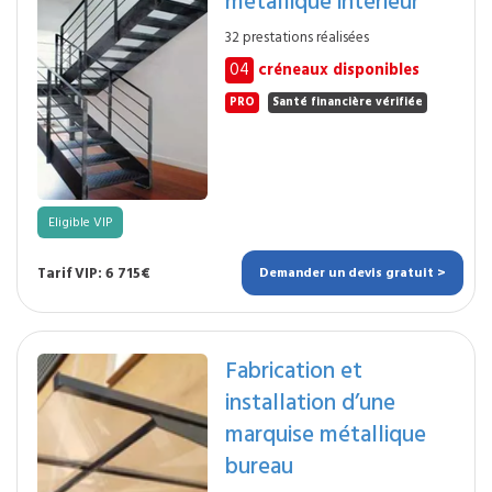
métallique intérieur
32 prestations réalisées
04
créneaux disponibles
PRO
Santé financière vérifiée
Eligible VIP
Tarif VIP: 6 715€
Demander un devis gratuit >
Fabrication et
installation d’une
marquise métallique
bureau