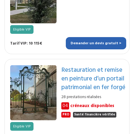
Eligible VIP
Tarif VIP: 10 115€
Demander un devis gratuit >
Restauration et remise
en peinture d’un portail
patrimonial en fer forgé
28 prestations réalisées
04
créneaux disponibles
PRO
Santé financière vérifiée
Eligible VIP