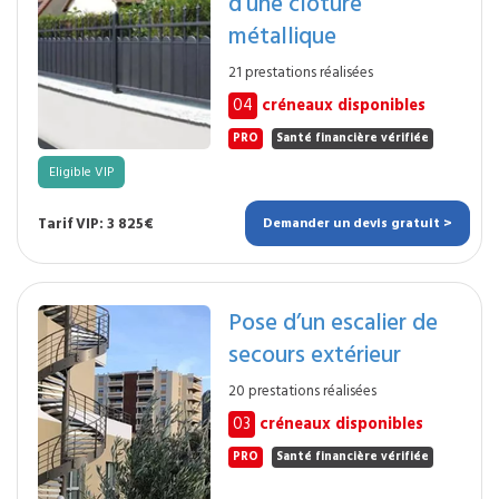
d’une clôture
métallique
21 prestations réalisées
04
créneaux disponibles
PRO
Santé financière vérifiée
Eligible VIP
Tarif VIP: 3 825€
Demander un devis gratuit >
Pose d’un escalier de
secours extérieur
20 prestations réalisées
03
créneaux disponibles
PRO
Santé financière vérifiée