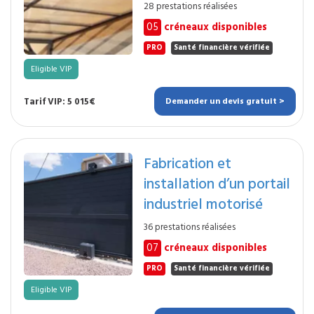
28 prestations réalisées
05
créneaux disponibles
PRO
Santé financière vérifiée
Eligible VIP
Tarif VIP: 5 015€
Demander un devis gratuit >
Fabrication et
installation d’un portail
industriel motorisé
36 prestations réalisées
07
créneaux disponibles
PRO
Santé financière vérifiée
Eligible VIP