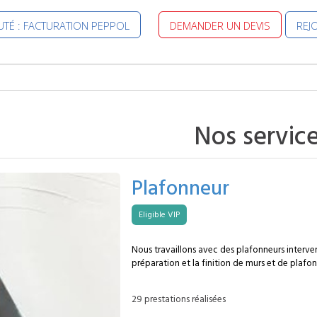
TÉ : FACTURATION PEPPOL
DEMANDER UN DEVIS
REJ
Nos servic
Plafonneur
Eligible VIP
Nous travaillons avec des plafonneurs interve
préparation et la finition de murs et de plafon
à appliquer des enduits adaptés afin d’obtenir
et régulières, prêtes à recevoir les revêtements finaux. Voi
29 prestations réalisées
plafonneur MySpecialist est en mesure de pre