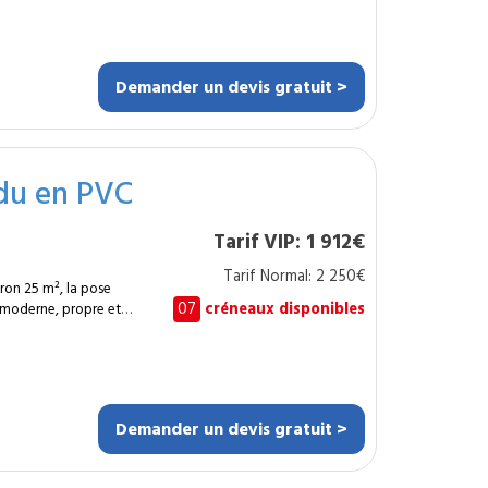
nbsp;m² de murs et
 façon durable en
ée aux grandes
se en sécurité est
oduit d’accroche.
Demander un devis gratuit >
es larges surfaces.
orme. Finition
arrelage, décoratif).
vice est
surfaces commerciales
du en PVC
obuste, facile à
Tarif VIP: 1 912€
sultat rapide,
es surfaces en béton.
Tarif Normal: 2 250€
ron 25 m², la pose
07
créneaux disponibles
 moderne, propre et
crée une surface
un intérieur tout en
s structurels. Ce type
rsqu’un chantier
intrusif. Le
Demander un devis gratuit >