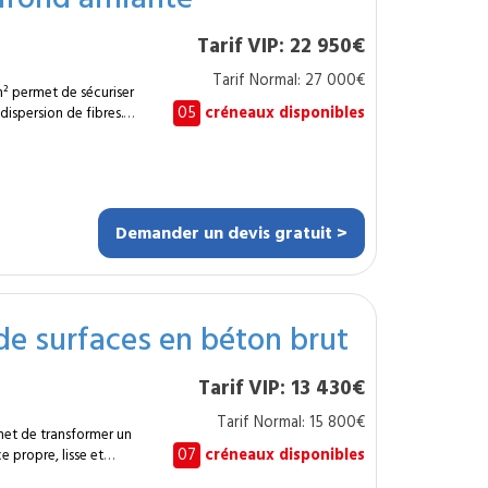
 surfaces nécessitant
Tarif VIP: 22 950€
uf. Avec le
professionnels formés
Tarif Normal: 27 000€
 de confinement et de
² permet de sécuriser
05
créneaux disponibles
spersion de fibres.
ond sain, prêt à être
etrait complet n’est
dans les entrepôts,
 revêtement
ment aux protocoles
Demander un devis gratuit >
res. Contrôle
 permet la poursuite des
de surfaces en béton brut
eurs habilités
Tarif VIP: 13 430€
es sensibles et
igueur. Une
Tarif Normal: 15 800€
opérationnelle pour
met de transformer un
n retrait complet.
07
créneaux disponibles
propre, lisse et
 réseau MySpecialist