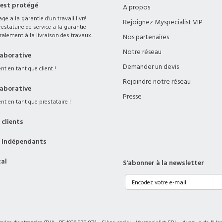
complexité. À quelle fréquence ? Généralemen
 est protégé
A propos
restauration complète.
ge a la garantie d’un travail livré
Rejoignez Myspecialist VIP
estataire de service a la garantie
ralement à la livraison des travaux.
Nos partenaires
Notre réseau
laborative
Demander un devis
t en tant que client !
Rejoindre notre réseau
laborative
Presse
nt en tant que prestataire !
clients
 Indépendants
tal
S'abonner à la newsletter