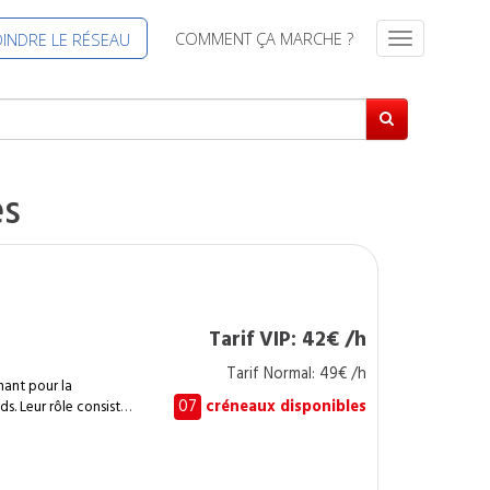
COMMENT ÇA MARCHE ?
OINDRE LE RÉSEAU
S
w
i
t
c
h
N
es
a
v
i
g
a
t
Tarif VIP: 42€ /h
i
Tarif Normal: 49€ /h
o
nant pour la
n
07
créneaux disponibles
ds. Leur rôle consiste
 des surfaces planes
ci ce qu’un
ndre en charge :