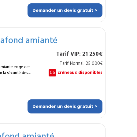
ur le lissage des murs
Demander un devis gratuit >
lafond amianté
 de séchage et les
ns
Tarif VIP: 21 250€
Tarif Normal: 25 000€
amiante exige des
06
créneaux disponibles
 la sécurité des
e d’environ 500 m², le
ocole conforme aux
raction et évacuation
e d’un confinement
Demander un devis gratuit >
afond amianté