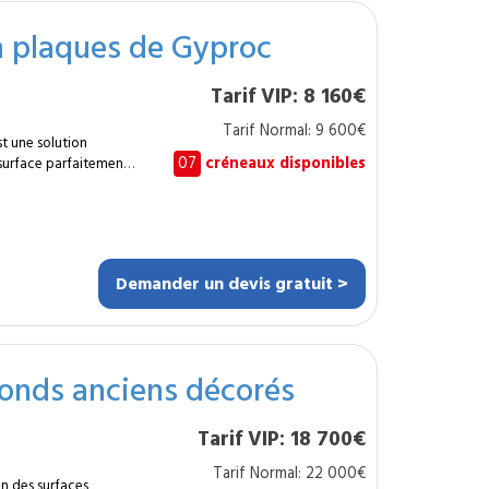
n plaques de Gyproc
ées, aux commerces,
ces techniques
Tarif VIP: 8 160€
ière. Sa légèreté
a structure existante
Tarif Normal: 9 600€
 aussi la luminosité
t une solution
une pièce visuellement
07
créneaux disponibles
 surface parfaitement
ermet de créer un
écision, pour un
on de éclairages
uestions
ique par espace.
Demander un devis gratuit >
s de bureaux ou
fonds anciens décorés
 propre et durable. Le
ort acoustique
Tarif VIP: 18 700€
 Grâce au
enez un plafond fiable,
Tarif Normal: 22 000€
 de votre choix.
on des surfaces