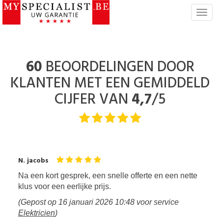
T
o
g
g
l
60
BEOORDELINGEN DOOR
e
KLANTEN MET EEN GEMIDDELD
n
a
CIJFER VAN
4,7
/5
v
i
g
a
t
i
N. jacobs
e
Na een kort gesprek, een snelle offerte en een nette
klus voor een eerlijke prijs.
(Gepost op
16 januari 2026 10:48
voor service
Elektricien
)