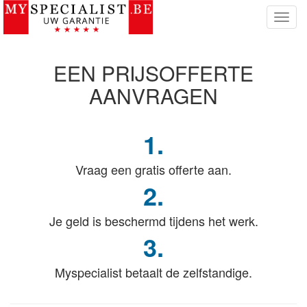
T
o
g
g
EEN PRIJSOFFERTE
l
e
AANVRAGEN
n
a
v
1.
i
g
Vraag een gratis offerte aan.
a
t
2.
i
e
Je geld is beschermd tijdens het werk.
3.
Myspecialist betaalt de zelfstandige.