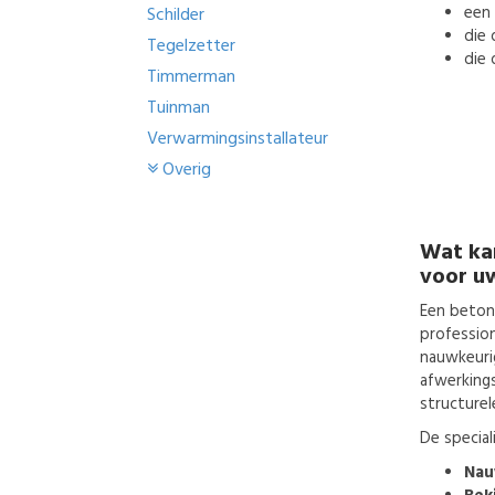
een
Schilder
die 
Tegelzetter
die 
Timmerman
Tuinman
Verwarmingsinstallateur
Overig
Wat ka
voor u
Een beton
professio
nauwkeurig
afwerkings
structurel
De special
Nau