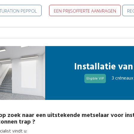
CTURATION PEPPOL
EEN PRIJSOFFERTE AANVRAGEN
REG
Installatie va
3 créneaux
Eligible VIP
op zoek naar een uitstekende
metselaar
voor
ins
tonnen trap
?
alist vindt u: