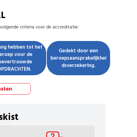
AL
olgende criteria voor de accreditatie:
ng hebben tot het
Gedekt door een
eroep voor de
beroepsaansprakelijkhei
oevertrouwde
dsverzekering.
OPDRACHTEN.
nsten
skist