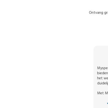
Ontvang gra
Myspec
bieden
het we
duidel
Met My