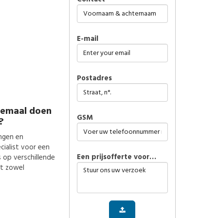
E-mail
Postadres
lemaal doen
GSM
?
ngen en
cialist voor een
Een prijsofferte voor…
 op verschillende
dt zowel