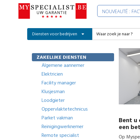
NOUVEAUTÉ : FA
Diensten voor bedrijven
ZAKELIJKE DIENSTEN
Algemene aannemer
Elektricien
Facility manager
Klusjesman
Loodgieter
Oppervlaktetechnicus
Parket vakman
Bent u 
een be
Reinigingwerknemer
Remote specialist
Op Myspeci