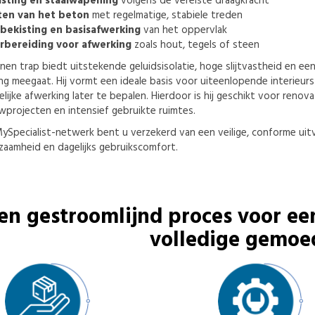
isting en staalwapening
volgens de vereiste draagkracht
ten van het beton
met regelmatige, stabiele treden
bekisting en basisafwerking
van het oppervlak
rbereiding voor afwerking
zoals hout, tegels of steen
en trap biedt uitstekende geluidsisolatie, hoge slijtvastheid en ee
ang meegaat. Hij vormt een ideale basis voor uiteenlopende interieurst
elijke afwerking later te bepalen. Hierdoor is hij geschikt voor renova
projecten en intensief gebruikte ruimtes.
Specialist-netwerk bent u verzekerd van een veilige, conforme uitv
zaamheid en dagelijks gebruikscomfort.
en gestroomlijnd proces voor ee
volledige gemoe