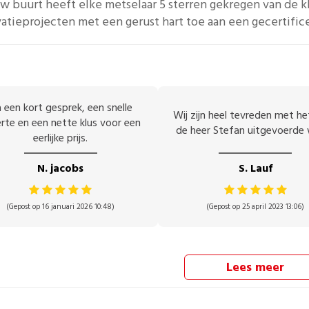
uw buurt heeft elke
metselaar
5 sterren gekregen van de k
atieprojecten met een gerust hart toe aan een gecertific
 een kort gesprek, een snelle
Wij zijn heel tevreden met h
rte en een nette klus voor een
de heer Stefan uitgevoerde 
eerlijke prijs.
N. jacobs
S. Lauf
(Gepost op 16 januari 2026 10:48)
(Gepost op 25 april 2023 13:06)
Lees meer