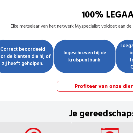
100% LEGA
Elke
metselaar
van het netwerk Myspecialist voldoet aan de v
Toega
Correct beoordeeld
Ingeschreven bij de
b
or de klanten die hij of
kruispuntbank.
t
zij heeft geholpen.
Profiteer van onze die
Je gereedschap