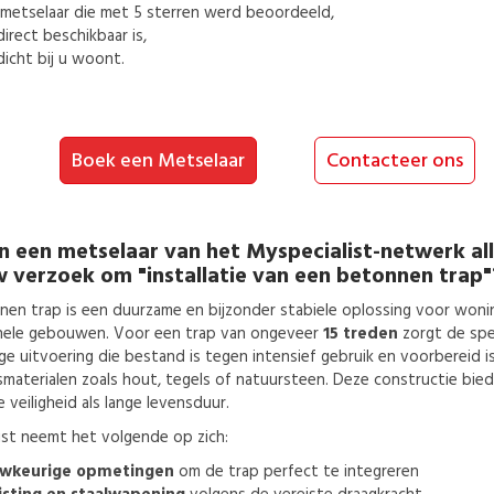
metselaar
die met 5 sterren werd beoordeeld,
direct beschikbaar is,
dicht bij u woont.
Boek een Metselaar
Contacteer ons
n een
metselaar
van het Myspecialist-netwerk al
w verzoek om
"installatie van een betonnen trap"
nen trap is een duurzame en bijzonder stabiele oplossing voor woni
nele gebouwen. Voor een trap van ongeveer
15 treden
zorgt de spe
e uitvoering die bestand is tegen intensief gebruik en voorbereid is
materialen zoals hout, tegels of natuursteen. Deze constructie bie
e veiligheid als lange levensduur.
ist neemt het volgende op zich:
wkeurige opmetingen
om de trap perfect te integreren