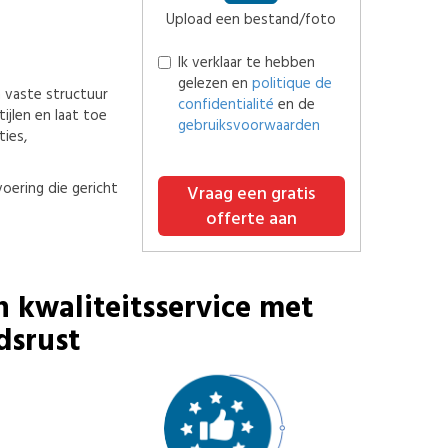
Upload een bestand/foto
Ik verklaar te hebben
gelezen en
politique de
n vaste structuur
confidentialité
en de
ijlen en laat toe
gebruiksvoorwaarden
ties,
oering die gericht
Vraag een gratis
offerte aan
n kwaliteitsservice met
dsrust