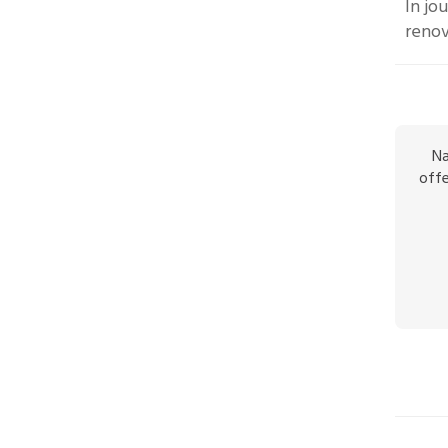
In jo
renov
Na
offe