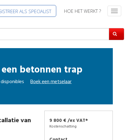
HOE HET WERKT ?
ISTREER ALS SPECIALIST
T
o
g
g
l
e
n
a
n een betonnen trap
v
i
g
 disponibles
Boek een
metselaar
a
t
i
e
tallatie van
9 800 € /ex VAT*
Kostenschatting
Contact