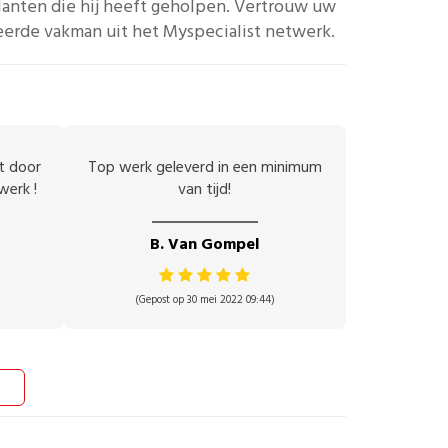
lanten die hij heeft geholpen.
Vertrouw uw
eerde vakman uit het Myspecialist netwerk.
et door
Top werk geleverd in een minimum
werk !
van tijd!
B. Van Gompel
(Gepost op 30 mei 2022 09:44)