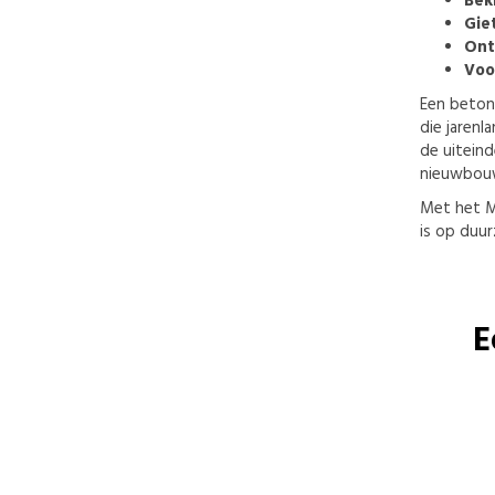
Bek
Gie
Ont
Voo
Een betonn
die jarenl
de uiteind
nieuwbouw
Met het My
is op duur
E