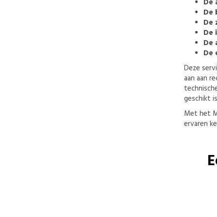
De 
De 
De 
De i
De 
De 
Deze servi
aan aan re
technische
geschikt i
Met het M
ervaren ke
E