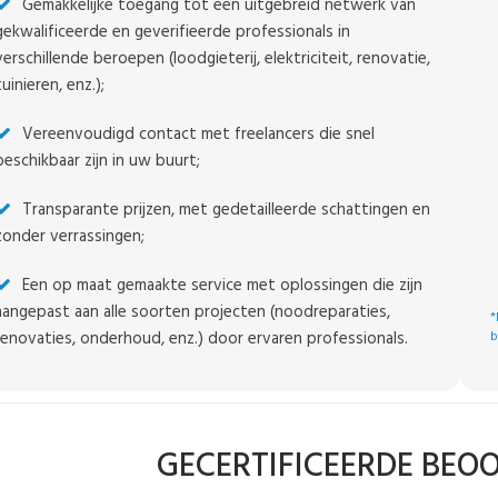
Gemakkelijke toegang tot een uitgebreid netwerk van
gekwalificeerde en geverifieerde professionals in
verschillende beroepen (loodgieterij, elektriciteit, renovatie,
tuinieren, enz.);
Vereenvoudigd contact met freelancers die snel
beschikbaar zijn in uw buurt;
Transparante prijzen, met gedetailleerde schattingen en
zonder verrassingen;
Een op maat gemaakte service met oplossingen die zijn
aangepast aan alle soorten projecten (noodreparaties,
*
renovaties, onderhoud, enz.) door ervaren professionals.
b
GECERTIFICEERDE BEO