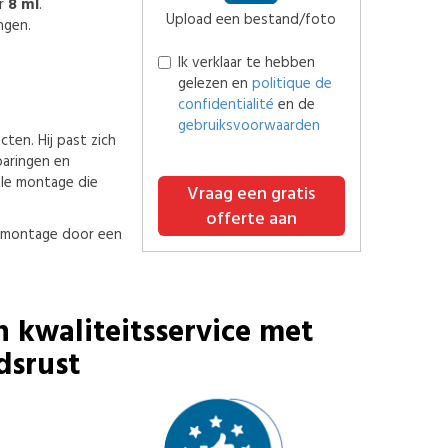
er
8 ml
.
Upload een bestand/foto
ngen.
Ik verklaar te hebben
gelezen en
politique de
confidentialité
en de
gebruiksvoorwaarden
ten. Hij past zich
paringen en
ele montage die
Vraag een gratis
offerte aan
 montage door een
n kwaliteitsservice met
dsrust