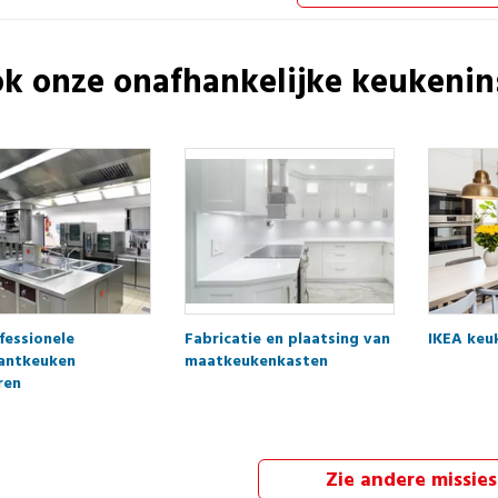
k onze onafhankelijke
keukenins
fessionele
Fabricatie en plaatsing van
IKEA keu
antkeuken
maatkeukenkasten
ren
Zie andere missies