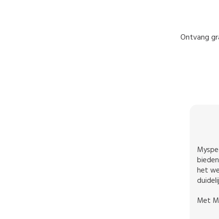
Ontvang gra
Myspec
bieden
het we
duidel
Met My