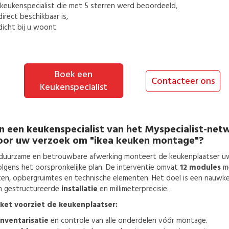
keukenspecialist
die met 5 sterren werd beoordeeld,
direct beschikbaar is,
dicht bij u woont.
Boek een
Contacteer ons
Keukenspecialist
n een
keukenspecialist
van het Myspecialist-netw
oor uw verzoek om
"ikea keuken montage"?
duurzame en betrouwbare afwerking monteert de keukenplaatser u
olgens het oorspronkelijke plan. De interventie omvat
12 modules
me
en, opbergruimtes en technische elementen. Het doel is een nauwke
en gestructureerde
installatie
en millimeterprecisie.
kket voorziet de keukenplaatser:
inventarisatie
en controle van alle onderdelen vóór montage.