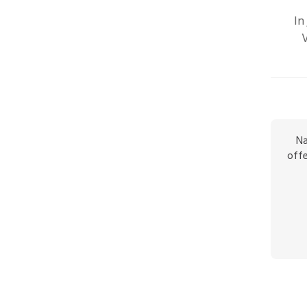
In
Na
offe