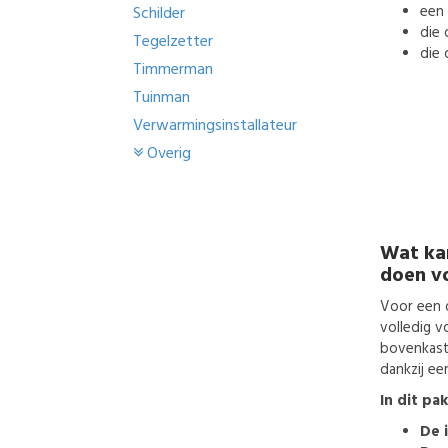
een
Schilder
die 
Tegelzetter
die 
Timmerman
Tuinman
Verwarmingsinstallateur
Overig
Wat ka
doen v
Voor een 
volledig v
bovenkast
dankzij e
In dit pa
De 