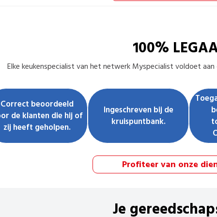
100% LEGA
Elke
keukenspecialist
van het netwerk Myspecialist voldoet aan d
Toega
Correct beoordeeld
Ingeschreven bij de
b
or de klanten die hij of
kruispuntbank.
t
zij heeft geholpen.
Profiteer van onze die
Je gereedschap