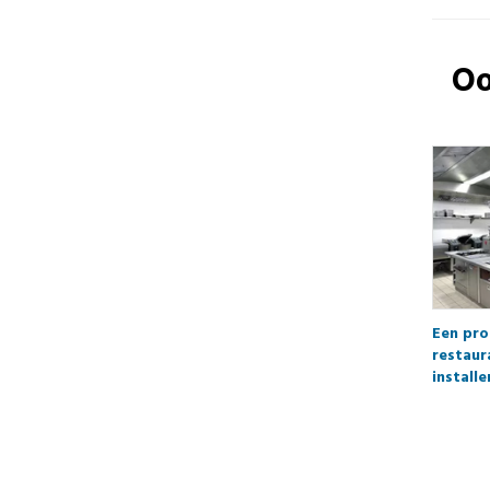
Oo
Een pro
restaur
installe