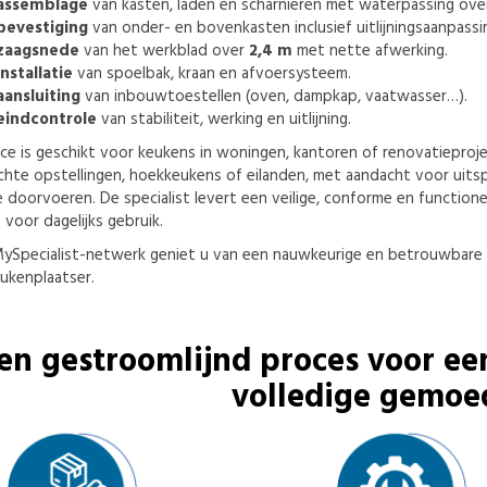
assemblage
van kasten, laden en scharnieren met waterpassing ov
bevestiging
van onder- en bovenkasten inclusief uitlijningsaanpassi
zaagsnede
van het werkblad over
2,4 m
met nette afwerking.
nstallatie
van spoelbak, kraan en afvoersysteem.
aansluiting
van inbouwtoestellen (oven, dampkap, vaatwasser…).
eindcontrole
van stabiliteit, werking en uitlijning.
ce is geschikt voor keukens in woningen, kantoren of renovatieprojec
chte opstellingen, hoekkeukens of eilanden, met aandacht voor uits
 doorvoeren. De specialist levert een veilige, conforme en function
s voor dagelijks gebruik.
ySpecialist-netwerk geniet u van een nauwkeurige en betrouwbare
ukenplaatser.
en gestroomlijnd proces voor ee
volledige gemoe