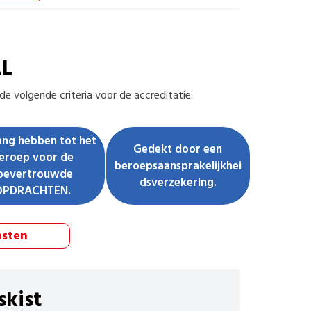
AL
e volgende criteria voor de accreditatie:
ng hebben tot het
Gedekt door een
eroep voor de
beroepsaansprakelijkhei
oevertrouwde
dsverzekering.
OPDRACHTEN.
nsten
skist