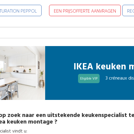
CTURATION PEPPOL
EEN PRIJSOFFERTE AANVRAGEN
REG
IKEA keuken 
3 créneaux di
Eligible VIP
op zoek naar een uitstekende
keukenspecialist
t
kea keuken montage
?
alist vindt u: