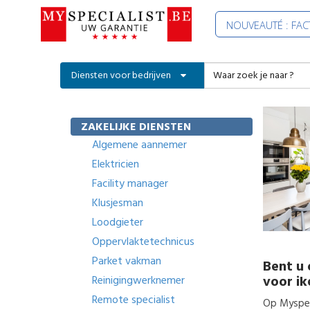
NOUVEAUTÉ : FA
Diensten voor bedrijven
ZAKELIJKE DIENSTEN
Algemene aannemer
Elektricien
Facility manager
Klusjesman
Loodgieter
Oppervlaktetechnicus
Parket vakman
Bent u 
voor
i
Reinigingwerknemer
Remote specialist
Op Myspeci