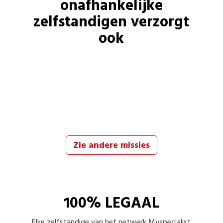
onafhankelijke
zelfstandigen
verzorgt
ook
Zie andere missies
100% LEGAAL
Elke
zelfstandige
van het netwerk Myspecialist