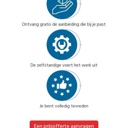
Ontvang gratis de aanbieding die bij je past
De zelfstandige voert het werk uit
Je bent volledig tevreden
Een prijsofferte aanvragen