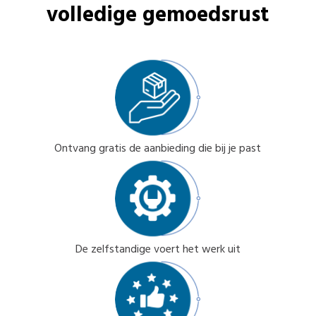
volledige gemoedsrust
Ontvang gratis de aanbieding die bij je past
De zelfstandige voert het werk uit