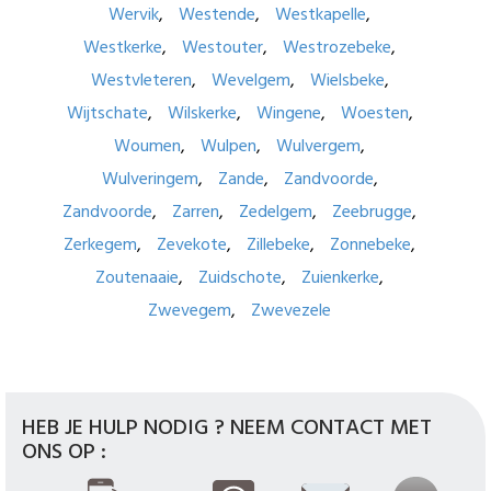
Wervik
Westende
Westkapelle
Westkerke
Westouter
Westrozebeke
Westvleteren
Wevelgem
Wielsbeke
Wijtschate
Wilskerke
Wingene
Woesten
Woumen
Wulpen
Wulvergem
Wulveringem
Zande
Zandvoorde
Zandvoorde
Zarren
Zedelgem
Zeebrugge
Zerkegem
Zevekote
Zillebeke
Zonnebeke
Zoutenaaie
Zuidschote
Zuienkerke
Zwevegem
Zwevezele
HEB JE HULP NODIG ? NEEM CONTACT MET
ONS OP :