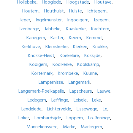
Hollebeke
Hooglede
Hoogstade
Houtave
Houtem
Houthulst
Hulste
Ichtegem
Ieper
Ingelmunster
Ingooigem
Izegem
Izenberge
Jabbeke
Kaaskerke
Kachtem
Kanegem
Kaster
Keiem
Kemmel
Kerkhove
Klemskerke
Klerken
Knokke
Knokke-Heist
Koekelare
Koksijde
Kooigem
Koolkerke
Koolskamp
Kortemark
Krombeke
Kuurne
Lampernisse
Langemark
Langemark-Poelkapelle
Lapscheure
Lauwe
Ledegem
Leffinge
Leisele
Leke
Lendelede
Lichtervelde
Lissewege
Lo
Loker
Lombardsijde
Loppem
Lo-Reninge
Mannekensvere
Marke
Markegem