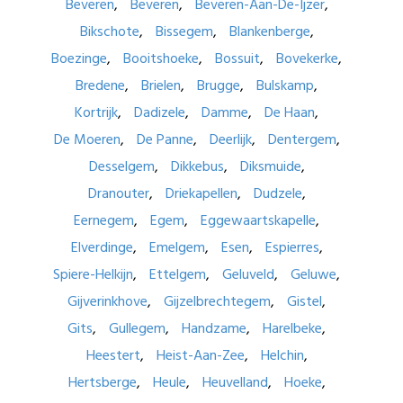
Beveren
Beveren
Beveren-Aan-De-Ijzer
Bikschote
Bissegem
Blankenberge
Boezinge
Booitshoeke
Bossuit
Bovekerke
Bredene
Brielen
Brugge
Bulskamp
Kortrijk
Dadizele
Damme
De Haan
De Moeren
De Panne
Deerlijk
Dentergem
Desselgem
Dikkebus
Diksmuide
Dranouter
Driekapellen
Dudzele
Eernegem
Egem
Eggewaartskapelle
Elverdinge
Emelgem
Esen
Espierres
Spiere-Helkijn
Ettelgem
Geluveld
Geluwe
Gijverinkhove
Gijzelbrechtegem
Gistel
Gits
Gullegem
Handzame
Harelbeke
Heestert
Heist-Aan-Zee
Helchin
Hertsberge
Heule
Heuvelland
Hoeke