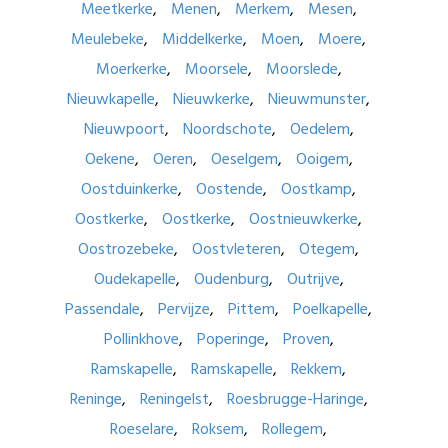
Meetkerke
Menen
Merkem
Mesen
Meulebeke
Middelkerke
Moen
Moere
Moerkerke
Moorsele
Moorslede
Nieuwkapelle
Nieuwkerke
Nieuwmunster
Nieuwpoort
Noordschote
Oedelem
Oekene
Oeren
Oeselgem
Ooigem
Oostduinkerke
Oostende
Oostkamp
Oostkerke
Oostkerke
Oostnieuwkerke
Oostrozebeke
Oostvleteren
Otegem
Oudekapelle
Oudenburg
Outrijve
Passendale
Pervijze
Pittem
Poelkapelle
Pollinkhove
Poperinge
Proven
Ramskapelle
Ramskapelle
Rekkem
Reninge
Reningelst
Roesbrugge-Haringe
Roeselare
Roksem
Rollegem