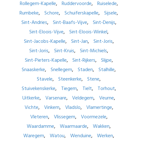
Rollegem-Kapelle
Ruddervoorde
Ruiselede
Rumbeke
Schore
Schuiferskapelle
Sijsele
Sint-Andries
Sint-Baafs-Vijve
Sint-Denijs
Sint-Eloois-Vijve
Sint-Eloois-Winkel
Sint-Jacobs-Kapelle
Sint-Jan
Sint-Joris
Sint-Joris
Sint-Kruis
Sint-Michiels
Sint-Pieters-Kapelle
Sint-Rijkers
Slijpe
Snaaskerke
Snellegem
Staden
Stalhille
Stavele
Steenkerke
Stene
Stuivekenskerke
Tiegem
Tielt
Torhout
Uitkerke
Varsenare
Veldegem
Veurne
Vichte
Vinkem
Vladslo
Vlamertinge
Vleteren
Vlissegem
Voormezele
Waardamme
Waarmaarde
Wakken
Waregem
Watou
Wenduine
Werken