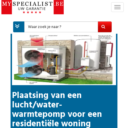
T
o
g
g
l
e
n
a
v
i
g
a
t
i
Plaatsing van een
e
lucht/water-
warmtepomp voor een
residentiële woning