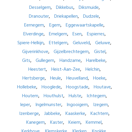
Desselgem
Dikkebus
Diksmuide
Dranouter
Driekapellen
Dudzele
Eernegem
Egem
Eggewaartskapelle
Elverdinge
Emelgem
Esen
Espierres
Spiere-Helkijn
Ettelgem
Geluveld
Geluwe
Gijverinkhove
Gijzelbrechtegem
Gistel
Gits
Gullegem
Handzame
Harelbeke
Heestert
Heist-Aan-Zee
Helchin
Hertsberge
Heule
Heuvelland
Hoeke
Hollebeke
Hooglede
Hoogstade
Houtave
Houtem
Houthulst
Hulste
Ichtegem
Ieper
Ingelmunster
Ingooigem
Izegem
Izenberge
Jabbeke
Kaaskerke
Kachtem
Kanegem
Kaster
Keiem
Kemmel
Kerkhove
Klemskerke
Klerken
Knokke