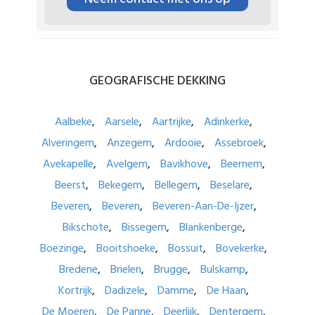
GEOGRAFISCHE
DEKKING
Aalbeke
Aarsele
Aartrijke
Adinkerke
Alveringem
Anzegem
Ardooie
Assebroek
Avekapelle
Avelgem
Bavikhove
Beernem
Beerst
Bekegem
Bellegem
Beselare
Beveren
Beveren
Beveren-Aan-De-Ijzer
Bikschote
Bissegem
Blankenberge
Boezinge
Booitshoeke
Bossuit
Bovekerke
Bredene
Brielen
Brugge
Bulskamp
Kortrijk
Dadizele
Damme
De Haan
De Moeren
De Panne
Deerlijk
Dentergem