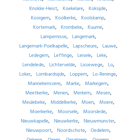
Knokke-Heist
Koekelare
Koksijde
Kooigem
Koolkerke
Koolskamp
Kortemark
Krombeke
Kuurne
Lampernisse
Langemark
Langemark-Poelkapelle
Lapscheure
Lauwe
Ledegem
Leffinge
Leisele
Leke
Lendelede
Lichtervelde
Lissewege
Lo
Loker
Lombardsijde
Loppem
Lo-Reninge
Mannekensvere
Marke
Markegem
Meetkerke
Menen
Merkem
Mesen
Meulebeke
Middelkerke
Moen
Moere
Moerkerke
Moorsele
Moorslede
Nieuwkapelle
Nieuwkerke
Nieuwmunster
Nieuwpoort
Noordschote
Oedelem
Oekene
Oeren
Oeselgem
Ooigem