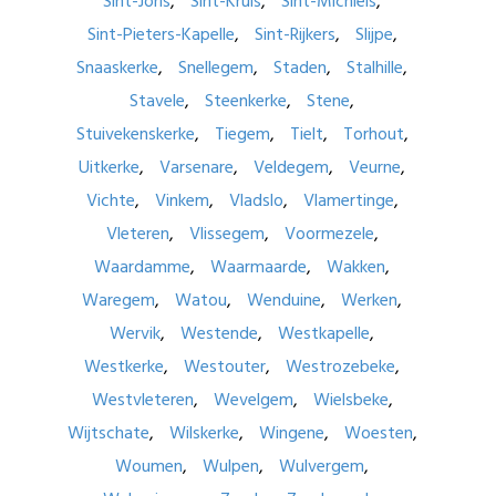
Sint-Joris
Sint-Kruis
Sint-Michiels
Sint-Pieters-Kapelle
Sint-Rijkers
Slijpe
Snaaskerke
Snellegem
Staden
Stalhille
Stavele
Steenkerke
Stene
Stuivekenskerke
Tiegem
Tielt
Torhout
Uitkerke
Varsenare
Veldegem
Veurne
Vichte
Vinkem
Vladslo
Vlamertinge
Vleteren
Vlissegem
Voormezele
Waardamme
Waarmaarde
Wakken
Waregem
Watou
Wenduine
Werken
Wervik
Westende
Westkapelle
Westkerke
Westouter
Westrozebeke
Westvleteren
Wevelgem
Wielsbeke
Wijtschate
Wilskerke
Wingene
Woesten
Woumen
Wulpen
Wulvergem