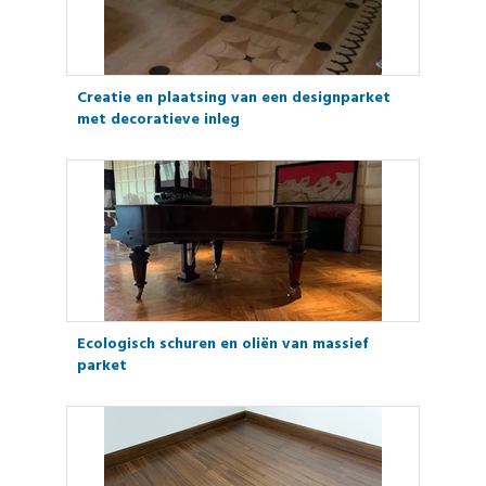
Creatie en plaatsing van een designparket
met decoratieve inleg
Ecologisch schuren en oliën van massief
parket