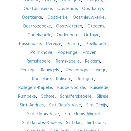
Oostduinkerke
Oostende
Oostkamp
Oostkerke
Oostkerke
Oostnieuwkerke
Oostrozebeke
Oostvleteren
Otegem
Oudekapelle
Oudenburg
Outrijve
Passendale
Pervijze
Pittem
Poelkapelle
Pollinkhove
Poperinge
Proven
Ramskapelle
Ramskapelle
Rekkem
Reninge
Reningelst
Roesbrugge-Haringe
Roeselare
Roksem
Rollegem
Rollegem-Kapelle
Ruddervoorde
Ruiselede
Rumbeke
Schore
Schuiferskapelle
Sijsele
Sint-Andries
Sint-Baafs-Vijve
Sint-Denijs
Sint-Eloois-Vijve
Sint-Eloois-Winkel
Sint-Jacobs-Kapelle
Sint-Jan
Sint-Joris