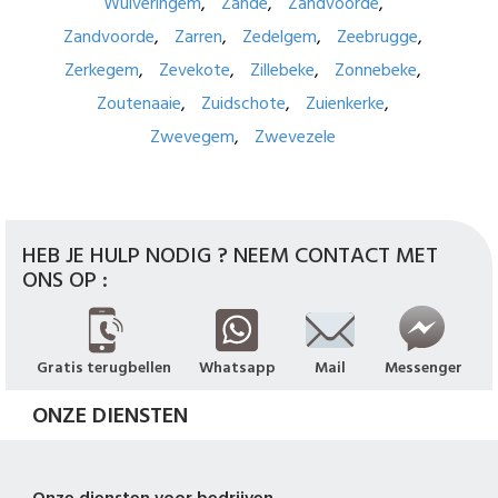
Wulveringem
Zande
Zandvoorde
Zandvoorde
Zarren
Zedelgem
Zeebrugge
Zerkegem
Zevekote
Zillebeke
Zonnebeke
Zoutenaaie
Zuidschote
Zuienkerke
Zwevegem
Zwevezele
HEB JE HULP NODIG ? NEEM CONTACT MET
ONS OP :
Gratis terugbellen
Whatsapp
Mail
Messenger
ONZE DIENSTEN