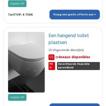
Eligible VIP
Tarif VIP: 6 758€
Vraag een gratis offerte aan >
Een hangend toilet
plaatsen
25 Uitgevoerde dienst(en)
05
créneaux disponibles
PR
Geverifieerde financiële
O
gezondheid
Eligible VIP