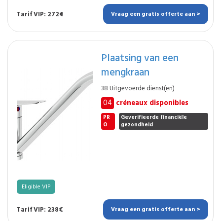
Tarif VIP: 272€
Vraag een gratis offerte aan >
Plaatsing van een
mengkraan
38 Uitgevoerde dienst(en)
04
créneaux disponibles
PR
Geverifieerde financiële
O
gezondheid
Eligible VIP
Tarif VIP: 238€
Vraag een gratis offerte aan >