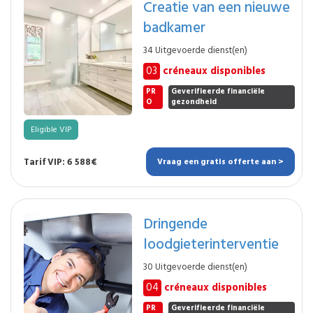
Creatie van een nieuwe
badkamer
34 Uitgevoerde dienst(en)
03
créneaux disponibles
PR
Geverifieerde financiële
O
gezondheid
Eligible VIP
Tarif VIP: 6 588€
Vraag een gratis offerte aan >
Dringende
loodgieterinterventie
30 Uitgevoerde dienst(en)
04
créneaux disponibles
PR
Geverifieerde financiële