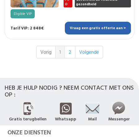
O
gezondheid
Eligible VIP
Tarif VIP: 2 848€
Vraag een gratis offerte aan >
Vorig
1
2
Volgende
HEB JE HULP NODIG ? NEEM CONTACT MET ONS
OP :
Gratis terugbellen
Whatsapp
Mail
Messenger
ONZE DIENSTEN