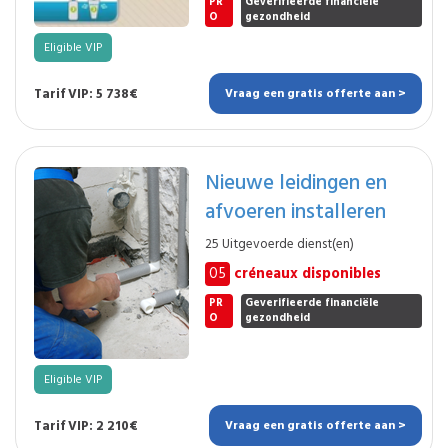
PR
Geverifieerde financiële
O
gezondheid
Eligible VIP
Tarif VIP: 5 738€
Vraag een gratis offerte aan >
Nieuwe leidingen en
afvoeren installeren
25 Uitgevoerde dienst(en)
05
créneaux disponibles
PR
Geverifieerde financiële
O
gezondheid
Eligible VIP
Tarif VIP: 2 210€
Vraag een gratis offerte aan >