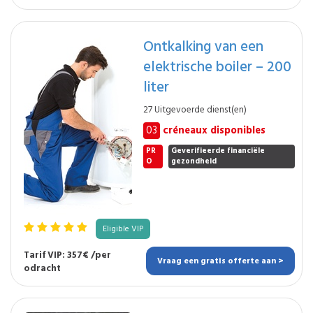
Ontkalking van een
elektrische boiler – 200
liter
27 Uitgevoerde dienst(en)
03
créneaux disponibles
PR
Geverifieerde financiële
O
gezondheid
Eligible VIP
Tarif VIP: 357€ /per
Vraag een gratis offerte aan >
odracht