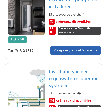
installeren
35 Uitgevoerde dienst(en)
03
créneaux disponibles
PR
Geverifieerde financiële
O
gezondheid
Eligible VIP
Tarif VIP: 2 678€
Vraag een gratis offerte aan >
Installatie van een
regenwaterrecuperatie
systeem
32 Uitgevoerde dienst(en)
04
créneaux disponibles