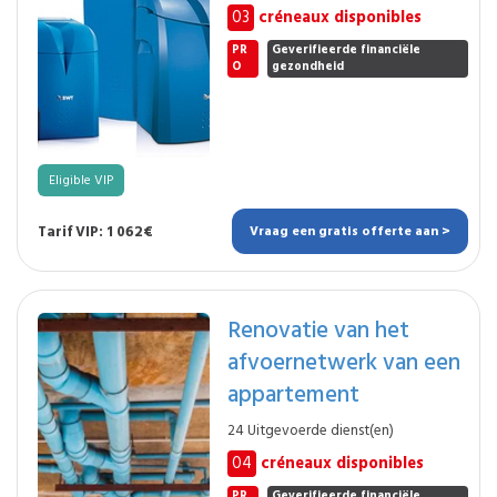
03
créneaux disponibles
PR
Geverifieerde financiële
O
gezondheid
Eligible VIP
Tarif VIP: 1 062€
Vraag een gratis offerte aan >
Renovatie van het
afvoernetwerk van een
appartement
24 Uitgevoerde dienst(en)
04
créneaux disponibles
PR
Geverifieerde financiële