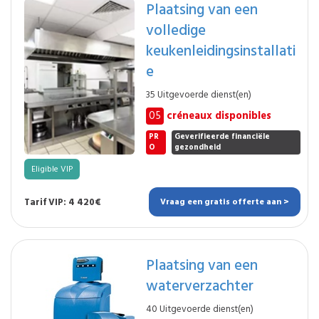
Plaatsing van een
volledige
keukenleidingsinstallati
e
35 Uitgevoerde dienst(en)
05
créneaux disponibles
PR
Geverifieerde financiële
O
gezondheid
Eligible VIP
Tarif VIP: 4 420€
Vraag een gratis offerte aan >
Plaatsing van een
waterverzachter
40 Uitgevoerde dienst(en)