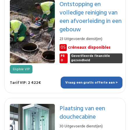
Ontstopping en
volledige reiniging van
een afvoerleiding in een
gebouw
23 Uitgevoerde dienst(en)
05
créneaux disponibles
PR
Geverifieerde financiële
O
gezondheid
Eligible VIP
Tarif VIP: 2 422€
Vraag een gratis offerte aan >
Plaatsing van een
douchecabine
30 Uitgevoerde dienst(en)