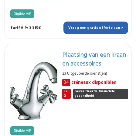
Eligible VIP
Tarif VIP: 3 315€
Vraag een gratis offerte aan >
Plaatsing van een kraan
en accessoires
23 Uitgevoerde dienst(en)
04
créneaux disponibles
PR
Geverifieerde financiële
O
gezondheid
Eligible VIP