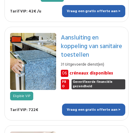
Tarif VIP: 42€ /u
Vraag een gratis offerte aan >
Aansluiting en
koppeling van sanitaire
toestellen
31 Uitgevoerde dienst(en)
06
créneaux disponibles
PR
Geverifieerde financiële
O
gezondheid
Eligible VIP
Tarif VIP: 722€
Vraag een gratis offerte aan >