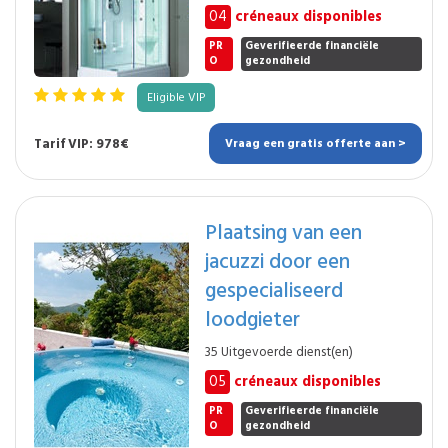
04
créneaux disponibles
PR
Geverifieerde financiële
O
gezondheid
Eligible VIP
Tarif VIP: 978€
Vraag een gratis offerte aan >
Plaatsing van een
jacuzzi door een
gespecialiseerd
loodgieter
35 Uitgevoerde dienst(en)
05
créneaux disponibles
PR
Geverifieerde financiële
O
gezondheid