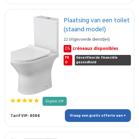
Plaatsing van een toilet
(staand model)
22 Uitgevoerde dienst(en)
05
créneaux disponibles
PR
Geverifieerde financiële
O
gezondheid
Eligible VIP
Tarif VIP: 808€
Vraag een gratis offerte aan >