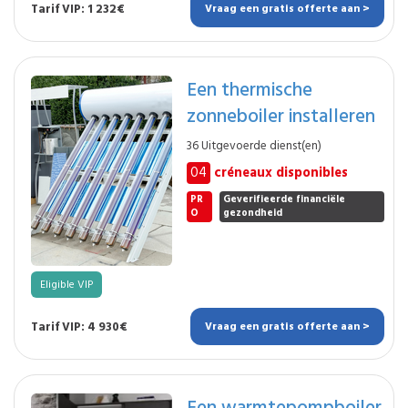
Tarif VIP: 1 232€
Vraag een gratis offerte aan >
Een thermische
zonneboiler installeren
36 Uitgevoerde dienst(en)
04
créneaux disponibles
PR
Geverifieerde financiële
O
gezondheid
Eligible VIP
Tarif VIP: 4 930€
Vraag een gratis offerte aan >
Een warmtepompboiler