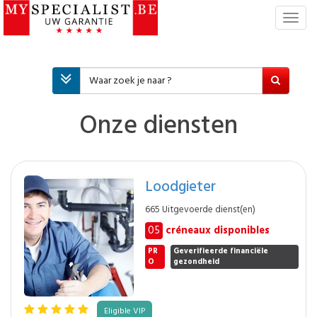
T
o
g
g
l
e
n
Onze diensten
a
v
i
g
Loodgieter
a
t
665 Uitgevoerde dienst(en)
i
05
créneaux disponibles
e
PR
Geverifieerde financiële
O
gezondheid
Eligible VIP