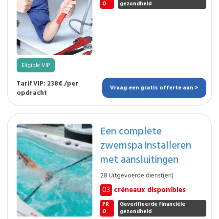
O
gezondheid
Eligible VIP
Tarif VIP: 238€ /per
Vraag een gratis offerte aan >
opdracht
Een complete
zwemspa installeren
met aansluitingen
28 Uitgevoerde dienst(en)
03
créneaux disponibles
PR
Geverifieerde financiële
O
gezondheid