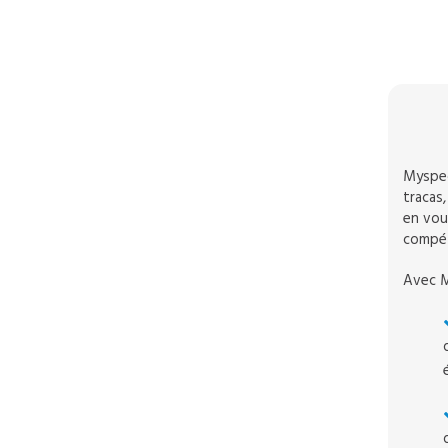
Myspec
tracas,
en vous
compét
Avec M