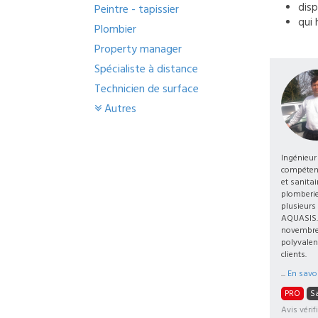
disp
Peintre - tapissier
qui 
Plombier
Property manager
Spécialiste à distance
Technicien de surface
Autres
Ingénieur
compétenc
et sanita
plomberie,
plusieurs
AQUASIS...
novembre 
polyvalen
clients.
...
En savoi
PRO
Sa
Avis vérif