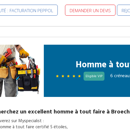
TÉ : FACTURATION PEPPOL
DEMANDER UN DEVIS
REJ
Homme à tout
6 créneau
Eligible VIP
erchez un excellent
homme à tout faire
à
Broec
erez sur Myspecialist :
omme à tout faire
certifié 5 étoiles,