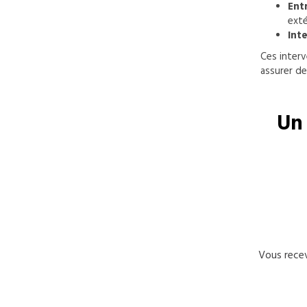
Ent
exté
Int
Ces interv
assurer de
Un 
Vous recev