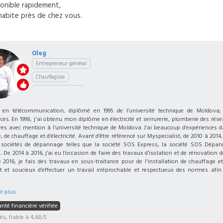
onible rapidement,
habite près de chez vous.
Oleg
Entrepreneur général
Chauffagiste
Homme à tout faire
 en télécommunication, diplômé en 1995 de l’université technique de Moldova; 
es. En 1998, j'ai obtenu mon diplôme en électricité et serrurerie, plomberie des ré
ires avec mention à l’université technique de Moldova. J’ai beaucoup d’expériences 
 de chauffage et d’électricité. Avant d’être référencé sur Myspecialist, de 2010 à 2014,
 sociétés de dépannage telles que la société SOS Express, la société SOS Dépan
 De 2014 à 2016, j’ai eu l’occasion de faire des travaux d’isolation et de rénovation d
2016, je fais des travaux en sous-traitance pour de l'installation de chauffage et é
t et soucieux d’effectuer un travail irréprochable et respectueux des normes afin
r plus
nté financière vérifiée
iés, fiable à 4,68/5