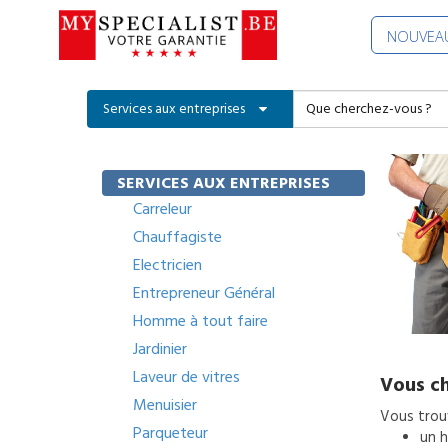
NOUVEAU
Services aux entreprises
SERVICES AUX ENTREPRISES
Carreleur
Chauffagiste
Electricien
Entrepreneur Général
Homme à tout faire
Jardinier
Laveur de vitres
Vous ch
Menuisier
Vous trouv
Parqueteur
un
h