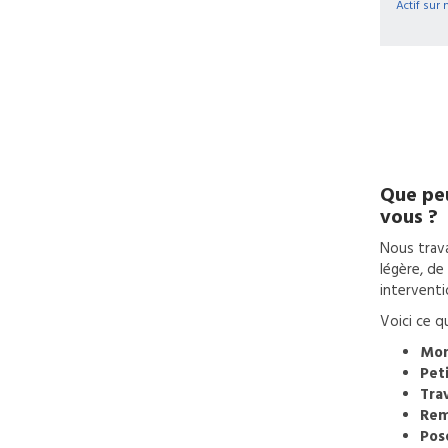
Actif sur 
Que peu
vous ?
Nous trava
légère, de
interventi
Voici ce q
Mon
Pet
Tra
Rem
Pos