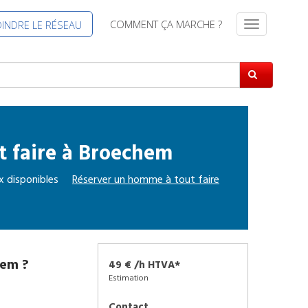
COMMENT ÇA MARCHE ?
OINDRE LE RÉSEAU
S
w
i
t
c
h
N
a
 faire
à
Broechem
v
i
g
x disponibles
Réserver un
homme à tout faire
a
t
i
o
n
hem
?
49 € /h HTVA*
Estimation
Contact