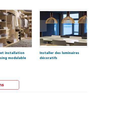
et installation
Installer des luminaires
ssing modulable
décoratifs
ns