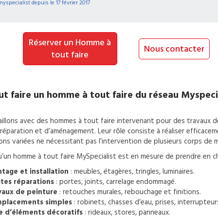
myspecialist depuis le
17 février 2017
Réserver un Homme à
Nous contacter
tout faire
t faire un
homme à tout faire
du réseau Myspeci
illons avec des hommes à tout faire intervenant pour des travaux 
 réparation et d’aménagement. Leur rôle consiste à réaliser efficace
ons variées ne nécessitant pas l’intervention de plusieurs corps de m
u’un homme à tout faire MySpecialist est en mesure de prendre en ch
tage et installation
: meubles, étagères, tringles, luminaires.
ites réparations
: portes, joints, carrelage endommagé.
vaux de peinture
: retouches murales, rebouchage et finitions.
placements simples
: robinets, chasses d’eau, prises, interrupteur
e d’éléments décoratifs
: rideaux, stores, panneaux.