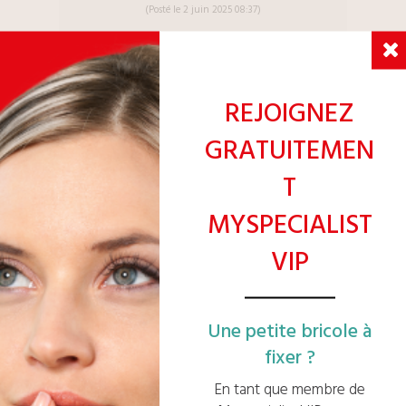
(Posté le 2 juin 2025 08:37)
Travaux très bien réalisés - Bonne
communication !
REJOIGNEZ
C. Hannard
GRATUITEMEN
T
(Posté le 9 octobre 2025 09:54)
MYSPECIALIST
VIP
En découvrir d'autres
Une petite bricole à
Nos
ouvriers
fixer ?
polyvalents
indépendants vous
En tant que membre de