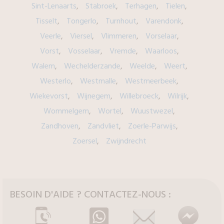
Sint-Lenaarts
Stabroek
Terhagen
Tielen
Tisselt
Tongerlo
Turnhout
Varendonk
Veerle
Viersel
Vlimmeren
Vorselaar
Vorst
Vosselaar
Vremde
Waarloos
Walem
Wechelderzande
Weelde
Weert
Westerlo
Westmalle
Westmeerbeek
Wiekevorst
Wijnegem
Willebroeck
Wilrijk
Wommelgem
Wortel
Wuustwezel
Zandhoven
Zandvliet
Zoerle-Parwijs
Zoersel
Zwijndrecht
BESOIN D'AIDE ? CONTACTEZ-NOUS :