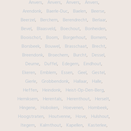
Anvers
Anvers
Anvers
Anvers
Arendonk
Baerle-Duc
Baelen
Beerse
Beerzel
Berchem
Berendrecht
Berlaar
Bevel
Blaasveld
Boechout
Bonheiden
Booischot
Boom
Borgerhout
Bornem
Borsbeek
Bouwel
Brasschaat
Brecht
Breendonk
Broechem
Burcht
Dessel
Deurne
Duffel
Edegem
Eindhout
Ekeren
Emblem
Essen
Geel
Gestel
Gierle
Grobbendonk
Hallaar
Halle
Heffen
Heindonk
Heist-Op-Den-Berg
Hemiksem
Herentals
Herenthout
Herselt
Hingene
Hoboken
Hoevenen
Hombeek
Hoogstraten
Houtvenne
Hove
Hulshout
Itegem
Kalmthout
Kapellen
Kasterlee