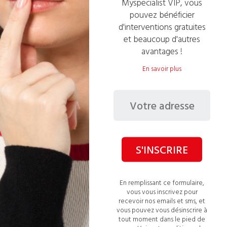
Myspecialist VIP, vous
proposent également
pouvez bénéficier
d'interventions gratuites
et beaucoup d'autres
avantages !
En savoir plus
S'INSCRIRE
Ajustement et remise en état de portes
intérieures
En remplissant ce formulaire,
vous vous inscrivez pour
recevoir nos emails et sms, et
vous pouvez vous désinscrire à
tout moment dans le pied de