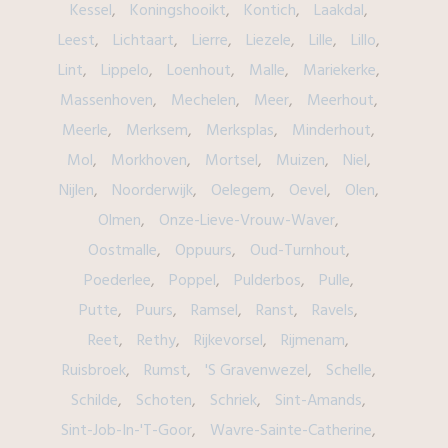
Kessel
Koningshooikt
Kontich
Laakdal
Leest
Lichtaart
Lierre
Liezele
Lille
Lillo
Lint
Lippelo
Loenhout
Malle
Mariekerke
Massenhoven
Mechelen
Meer
Meerhout
Meerle
Merksem
Merksplas
Minderhout
Mol
Morkhoven
Mortsel
Muizen
Niel
Nijlen
Noorderwijk
Oelegem
Oevel
Olen
Olmen
Onze-Lieve-Vrouw-Waver
Oostmalle
Oppuurs
Oud-Turnhout
Poederlee
Poppel
Pulderbos
Pulle
Putte
Puurs
Ramsel
Ranst
Ravels
Reet
Rethy
Rijkevorsel
Rijmenam
Ruisbroek
Rumst
'S Gravenwezel
Schelle
Schilde
Schoten
Schriek
Sint-Amands
Sint-Job-In-'T-Goor
Wavre-Sainte-Catherine