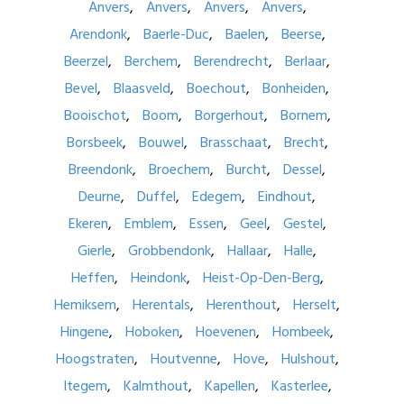
Anvers
Anvers
Anvers
Anvers
Arendonk
Baerle-Duc
Baelen
Beerse
Beerzel
Berchem
Berendrecht
Berlaar
Bevel
Blaasveld
Boechout
Bonheiden
Booischot
Boom
Borgerhout
Bornem
Borsbeek
Bouwel
Brasschaat
Brecht
Breendonk
Broechem
Burcht
Dessel
Deurne
Duffel
Edegem
Eindhout
Ekeren
Emblem
Essen
Geel
Gestel
Gierle
Grobbendonk
Hallaar
Halle
Heffen
Heindonk
Heist-Op-Den-Berg
Hemiksem
Herentals
Herenthout
Herselt
Hingene
Hoboken
Hoevenen
Hombeek
Hoogstraten
Houtvenne
Hove
Hulshout
Itegem
Kalmthout
Kapellen
Kasterlee