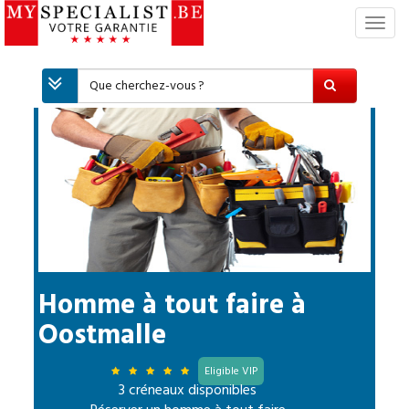
S
w
i
t
c
h
N
a
v
i
g
a
t
i
Homme à tout faire
à
o
Oostmalle
n
Eligible VIP
3 créneaux disponibles