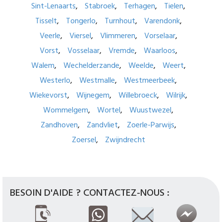
Sint-Lenaarts
Stabroek
Terhagen
Tielen
Tisselt
Tongerlo
Turnhout
Varendonk
Veerle
Viersel
Vlimmeren
Vorselaar
Vorst
Vosselaar
Vremde
Waarloos
Walem
Wechelderzande
Weelde
Weert
Westerlo
Westmalle
Westmeerbeek
Wiekevorst
Wijnegem
Willebroeck
Wilrijk
Wommelgem
Wortel
Wuustwezel
Zandhoven
Zandvliet
Zoerle-Parwijs
Zoersel
Zwijndrecht
BESOIN D'AIDE ? CONTACTEZ-NOUS :