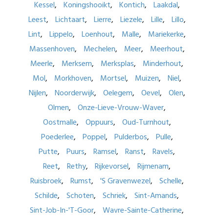
Kessel
Koningshooikt
Kontich
Laakdal
Leest
Lichtaart
Lierre
Liezele
Lille
Lillo
Lint
Lippelo
Loenhout
Malle
Mariekerke
Massenhoven
Mechelen
Meer
Meerhout
Meerle
Merksem
Merksplas
Minderhout
Mol
Morkhoven
Mortsel
Muizen
Niel
Nijlen
Noorderwijk
Oelegem
Oevel
Olen
Olmen
Onze-Lieve-Vrouw-Waver
Oostmalle
Oppuurs
Oud-Turnhout
Poederlee
Poppel
Pulderbos
Pulle
Putte
Puurs
Ramsel
Ranst
Ravels
Reet
Rethy
Rijkevorsel
Rijmenam
Ruisbroek
Rumst
'S Gravenwezel
Schelle
Schilde
Schoten
Schriek
Sint-Amands
Sint-Job-In-'T-Goor
Wavre-Sainte-Catherine