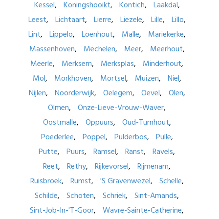
Kessel
Koningshooikt
Kontich
Laakdal
Leest
Lichtaart
Lierre
Liezele
Lille
Lillo
Lint
Lippelo
Loenhout
Malle
Mariekerke
Massenhoven
Mechelen
Meer
Meerhout
Meerle
Merksem
Merksplas
Minderhout
Mol
Morkhoven
Mortsel
Muizen
Niel
Nijlen
Noorderwijk
Oelegem
Oevel
Olen
Olmen
Onze-Lieve-Vrouw-Waver
Oostmalle
Oppuurs
Oud-Turnhout
Poederlee
Poppel
Pulderbos
Pulle
Putte
Puurs
Ramsel
Ranst
Ravels
Reet
Rethy
Rijkevorsel
Rijmenam
Ruisbroek
Rumst
'S Gravenwezel
Schelle
Schilde
Schoten
Schriek
Sint-Amands
Sint-Job-In-'T-Goor
Wavre-Sainte-Catherine