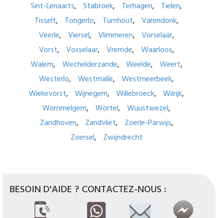
Sint-Lenaarts
Stabroek
Terhagen
Tielen
Tisselt
Tongerlo
Turnhout
Varendonk
Veerle
Viersel
Vlimmeren
Vorselaar
Vorst
Vosselaar
Vremde
Waarloos
Walem
Wechelderzande
Weelde
Weert
Westerlo
Westmalle
Westmeerbeek
Wiekevorst
Wijnegem
Willebroeck
Wilrijk
Wommelgem
Wortel
Wuustwezel
Zandhoven
Zandvliet
Zoerle-Parwijs
Zoersel
Zwijndrecht
BESOIN D'AIDE ? CONTACTEZ-NOUS :