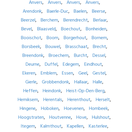
Anvers
Anvers
Anvers
Anvers
Arendonk
Baerle-Duc
Baelen
Beerse
Beerzel
Berchem
Berendrecht
Berlaar
Bevel
Blaasveld
Boechout
Bonheiden
Booischot
Boom
Borgerhout
Bornem
Borsbeek
Bouwel
Brasschaat
Brecht
Breendonk
Broechem
Burcht
Dessel
Deurne
Duffel
Edegem
Eindhout
Ekeren
Emblem
Essen
Geel
Gestel
Gierle
Grobbendonk
Hallaar
Halle
Heffen
Heindonk
Heist-Op-Den-Berg
Hemiksem
Herentals
Herenthout
Herselt
Hingene
Hoboken
Hoevenen
Hombeek
Hoogstraten
Houtvenne
Hove
Hulshout
Itegem
Kalmthout
Kapellen
Kasterlee