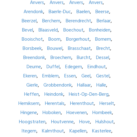
Anvers
Anvers
Anvers
Anvers
Arendonk
Baerle-Duc
Baelen
Beerse
Beerzel
Berchem
Berendrecht
Berlaar
Bevel
Blaasveld
Boechout
Bonheiden
Booischot
Boom
Borgerhout
Bornem
Borsbeek
Bouwel
Brasschaat
Brecht
Breendonk
Broechem
Burcht
Dessel
Deurne
Duffel
Edegem
Eindhout
Ekeren
Emblem
Essen
Geel
Gestel
Gierle
Grobbendonk
Hallaar
Halle
Heffen
Heindonk
Heist-Op-Den-Berg
Hemiksem
Herentals
Herenthout
Herselt
Hingene
Hoboken
Hoevenen
Hombeek
Hoogstraten
Houtvenne
Hove
Hulshout
Itegem
Kalmthout
Kapellen
Kasterlee