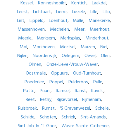
Kessel
Koningshooikt
Kontich
Laakdal
Leest
Lichtaart
Lierre
Liezele
Lille
Lillo
Lint
Lippelo
Loenhout
Malle
Mariekerke
Massenhoven
Mechelen
Meer
Meerhout
Meerle
Merksem
Merksplas
Minderhout
Mol
Morkhoven
Mortsel
Muizen
Niel
Nijlen
Noorderwijk
Oelegem
Oevel
Olen
Olmen
Onze-Lieve-Vrouw-Waver
Oostmalle
Oppuurs
Oud-Turnhout
Poederlee
Poppel
Pulderbos
Pulle
Putte
Puurs
Ramsel
Ranst
Ravels
Reet
Rethy
Rijkevorsel
Rijmenam
Ruisbroek
Rumst
'S Gravenwezel
Schelle
Schilde
Schoten
Schriek
Sint-Amands
Sint-Job-In-'T-Goor
Wavre-Sainte-Catherine