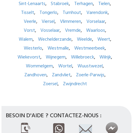
Sint-Lenaarts
Stabroek
Terhagen
Tielen
Tisselt
Tongerlo
Turnhout
Varendonk
Veerle
Viersel
Vlimmeren
Vorselaar
Vorst
Vosselaar
Vremde
Waarloos
Walem
Wechelderzande
Weelde
Weert
Westerlo
Westmalle
Westmeerbeek
Wiekevorst
Wijnegem
Willebroeck
Wilrijk
Wommelgem
Wortel
Wuustwezel
Zandhoven
Zandvliet
Zoerle-Parwijs
Zoersel
Zwijndrecht
BESOIN D'AIDE ? CONTACTEZ-NOUS :