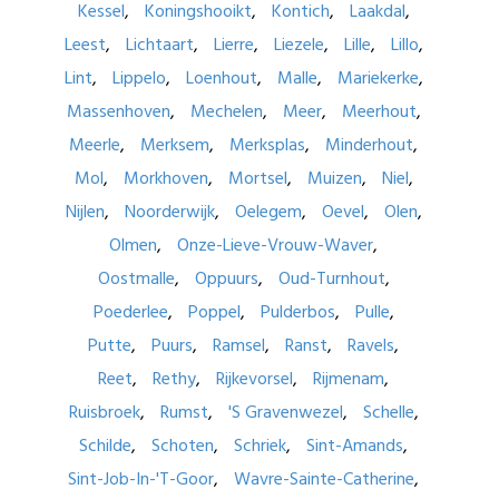
Kessel
Koningshooikt
Kontich
Laakdal
Leest
Lichtaart
Lierre
Liezele
Lille
Lillo
Lint
Lippelo
Loenhout
Malle
Mariekerke
Massenhoven
Mechelen
Meer
Meerhout
Meerle
Merksem
Merksplas
Minderhout
Mol
Morkhoven
Mortsel
Muizen
Niel
Nijlen
Noorderwijk
Oelegem
Oevel
Olen
Olmen
Onze-Lieve-Vrouw-Waver
Oostmalle
Oppuurs
Oud-Turnhout
Poederlee
Poppel
Pulderbos
Pulle
Putte
Puurs
Ramsel
Ranst
Ravels
Reet
Rethy
Rijkevorsel
Rijmenam
Ruisbroek
Rumst
'S Gravenwezel
Schelle
Schilde
Schoten
Schriek
Sint-Amands
Sint-Job-In-'T-Goor
Wavre-Sainte-Catherine