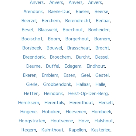
Anvers
Anvers
Anvers
Anvers
Arendonk
Baerle-Duc
Baelen
Beerse
Beerzel
Berchem
Berendrecht
Berlaar
Bevel
Blaasveld
Boechout
Bonheiden
Booischot
Boom
Borgerhout
Bornem
Borsbeek
Bouwel
Brasschaat
Brecht
Breendonk
Broechem
Burcht
Dessel
Deurne
Duffel
Edegem
Eindhout
Ekeren
Emblem
Essen
Geel
Gestel
Gierle
Grobbendonk
Hallaar
Halle
Heffen
Heindonk
Heist-Op-Den-Berg
Hemiksem
Herentals
Herenthout
Herselt
Hingene
Hoboken
Hoevenen
Hombeek
Hoogstraten
Houtvenne
Hove
Hulshout
Itegem
Kalmthout
Kapellen
Kasterlee