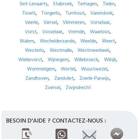
Sint-Lenaarts
Stabroek
Terhagen
Tielen
Tisselt
Tongerlo
Turnhout
Varendonk
Veerle
Viersel
Vlimmeren
Vorselaar
Vorst
Vosselaar
Vremde
Waarloos
Walem
Wechelderzande
Weelde
Weert
Westerlo
Westmalle
Westmeerbeek
Wiekevorst
Wijnegem
Willebroeck
Wilrijk
Wommelgem
Wortel
Wuustwezel
Zandhoven
Zandvliet
Zoerle-Parwijs
Zoersel
Zwijndrecht
BESOIN D'AIDE ? CONTACTEZ-NOUS :