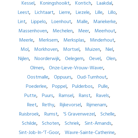
Kessel
Koningshooikt
Kontich
Laakdal
Leest
Lichtaart
Lierre
Liezele
Lille
Lillo
Lint
Lippelo
Loenhout
Malle
Mariekerke
Massenhoven
Mechelen
Meer
Meerhout
Meerle
Merksem
Merksplas
Minderhout
Mol
Morkhoven
Mortsel
Muizen
Niel
Nijlen
Noorderwijk
Oelegem
Oevel
Olen
Olmen
Onze-Lieve-Vrouw-Waver
Oostmalle
Oppuurs
Oud-Turnhout
Poederlee
Poppel
Pulderbos
Pulle
Putte
Puurs
Ramsel
Ranst
Ravels
Reet
Rethy
Rijkevorsel
Rijmenam
Ruisbroek
Rumst
'S Gravenwezel
Schelle
Schilde
Schoten
Schriek
Sint-Amands
Sint-Job-In-'T-Goor
Wavre-Sainte-Catherine