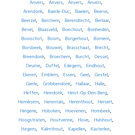
Anvers
Anvers
Anvers
Anvers
Arendonk
Baerle-Duc
Baelen
Beerse
Beerzel
Berchem
Berendrecht
Berlaar
Bevel
Blaasveld
Boechout
Bonheiden
Booischot
Boom
Borgerhout
Bornem
Borsbeek
Bouwel
Brasschaat
Brecht
Breendonk
Broechem
Burcht
Dessel
Deurne
Duffel
Edegem
Eindhout
Ekeren
Emblem
Essen
Geel
Gestel
Gierle
Grobbendonk
Hallaar
Halle
Heffen
Heindonk
Heist-Op-Den-Berg
Hemiksem
Herentals
Herenthout
Herselt
Hingene
Hoboken
Hoevenen
Hombeek
Hoogstraten
Houtvenne
Hove
Hulshout
Itegem
Kalmthout
Kapellen
Kasterlee