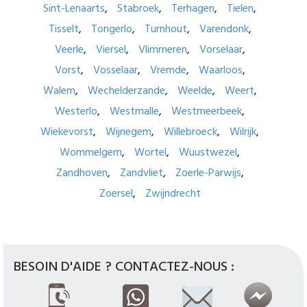
Sint-Lenaarts
Stabroek
Terhagen
Tielen
Tisselt
Tongerlo
Turnhout
Varendonk
Veerle
Viersel
Vlimmeren
Vorselaar
Vorst
Vosselaar
Vremde
Waarloos
Walem
Wechelderzande
Weelde
Weert
Westerlo
Westmalle
Westmeerbeek
Wiekevorst
Wijnegem
Willebroeck
Wilrijk
Wommelgem
Wortel
Wuustwezel
Zandhoven
Zandvliet
Zoerle-Parwijs
Zoersel
Zwijndrecht
BESOIN D'AIDE ? CONTACTEZ-NOUS :