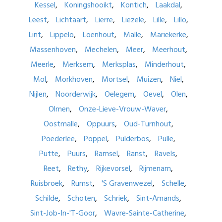
Kessel
Koningshooikt
Kontich
Laakdal
Leest
Lichtaart
Lierre
Liezele
Lille
Lillo
Lint
Lippelo
Loenhout
Malle
Mariekerke
Massenhoven
Mechelen
Meer
Meerhout
Meerle
Merksem
Merksplas
Minderhout
Mol
Morkhoven
Mortsel
Muizen
Niel
Nijlen
Noorderwijk
Oelegem
Oevel
Olen
Olmen
Onze-Lieve-Vrouw-Waver
Oostmalle
Oppuurs
Oud-Turnhout
Poederlee
Poppel
Pulderbos
Pulle
Putte
Puurs
Ramsel
Ranst
Ravels
Reet
Rethy
Rijkevorsel
Rijmenam
Ruisbroek
Rumst
'S Gravenwezel
Schelle
Schilde
Schoten
Schriek
Sint-Amands
Sint-Job-In-'T-Goor
Wavre-Sainte-Catherine