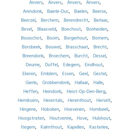
Anvers
Anvers
Anvers
Anvers
Arendonk
Baerle-Duc
Baelen
Beerse
Beerzel
Berchem
Berendrecht
Berlaar
Bevel
Blaasveld
Boechout
Bonheiden
Booischot
Boom
Borgerhout
Bornem
Borsbeek
Bouwel
Brasschaat
Brecht
Breendonk
Broechem
Burcht
Dessel
Deurne
Duffel
Edegem
Eindhout
Ekeren
Emblem
Essen
Geel
Gestel
Gierle
Grobbendonk
Hallaar
Halle
Heffen
Heindonk
Heist-Op-Den-Berg
Hemiksem
Herentals
Herenthout
Herselt
Hingene
Hoboken
Hoevenen
Hombeek
Hoogstraten
Houtvenne
Hove
Hulshout
Itegem
Kalmthout
Kapellen
Kasterlee