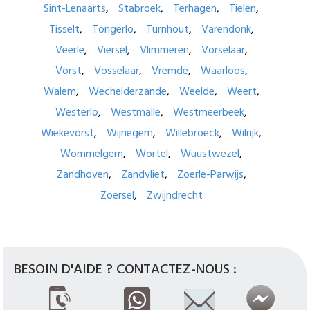
Sint-Lenaarts
Stabroek
Terhagen
Tielen
Tisselt
Tongerlo
Turnhout
Varendonk
Veerle
Viersel
Vlimmeren
Vorselaar
Vorst
Vosselaar
Vremde
Waarloos
Walem
Wechelderzande
Weelde
Weert
Westerlo
Westmalle
Westmeerbeek
Wiekevorst
Wijnegem
Willebroeck
Wilrijk
Wommelgem
Wortel
Wuustwezel
Zandhoven
Zandvliet
Zoerle-Parwijs
Zoersel
Zwijndrecht
BESOIN D'AIDE ? CONTACTEZ-NOUS :