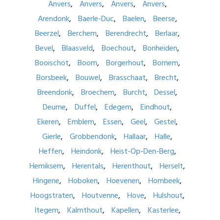
Anvers
Anvers
Anvers
Anvers
Arendonk
Baerle-Duc
Baelen
Beerse
Beerzel
Berchem
Berendrecht
Berlaar
Bevel
Blaasveld
Boechout
Bonheiden
Booischot
Boom
Borgerhout
Bornem
Borsbeek
Bouwel
Brasschaat
Brecht
Breendonk
Broechem
Burcht
Dessel
Deurne
Duffel
Edegem
Eindhout
Ekeren
Emblem
Essen
Geel
Gestel
Gierle
Grobbendonk
Hallaar
Halle
Heffen
Heindonk
Heist-Op-Den-Berg
Hemiksem
Herentals
Herenthout
Herselt
Hingene
Hoboken
Hoevenen
Hombeek
Hoogstraten
Houtvenne
Hove
Hulshout
Itegem
Kalmthout
Kapellen
Kasterlee