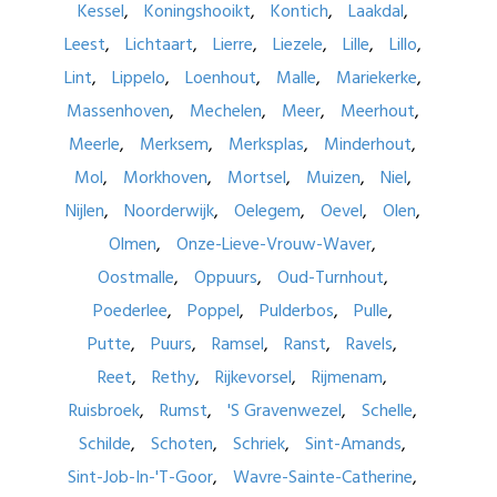
Kessel
Koningshooikt
Kontich
Laakdal
Leest
Lichtaart
Lierre
Liezele
Lille
Lillo
Lint
Lippelo
Loenhout
Malle
Mariekerke
Massenhoven
Mechelen
Meer
Meerhout
Meerle
Merksem
Merksplas
Minderhout
Mol
Morkhoven
Mortsel
Muizen
Niel
Nijlen
Noorderwijk
Oelegem
Oevel
Olen
Olmen
Onze-Lieve-Vrouw-Waver
Oostmalle
Oppuurs
Oud-Turnhout
Poederlee
Poppel
Pulderbos
Pulle
Putte
Puurs
Ramsel
Ranst
Ravels
Reet
Rethy
Rijkevorsel
Rijmenam
Ruisbroek
Rumst
'S Gravenwezel
Schelle
Schilde
Schoten
Schriek
Sint-Amands
Sint-Job-In-'T-Goor
Wavre-Sainte-Catherine