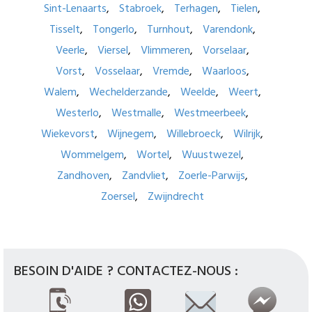
Sint-Lenaarts
Stabroek
Terhagen
Tielen
Tisselt
Tongerlo
Turnhout
Varendonk
Veerle
Viersel
Vlimmeren
Vorselaar
Vorst
Vosselaar
Vremde
Waarloos
Walem
Wechelderzande
Weelde
Weert
Westerlo
Westmalle
Westmeerbeek
Wiekevorst
Wijnegem
Willebroeck
Wilrijk
Wommelgem
Wortel
Wuustwezel
Zandhoven
Zandvliet
Zoerle-Parwijs
Zoersel
Zwijndrecht
BESOIN D'AIDE ? CONTACTEZ-NOUS :